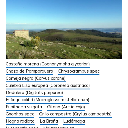
Castaño morena (Coenonympha glycerion)
Chozo de Pamporquero
Chrysocrambus spec
Corneja negra (Corvus corone)
Culebra Lisa europea (Coronella austriaca)
Dedalera (Digitalis purpurea)
Esfinge colibrí (Macroglossum stellatarum)
Eupithecia vulgata
Gitana (Arctia caja)
Gnophos spec
Grillo campestre (Gryllus campestris)
Hogna radiata
La Braña
Luciérnaga