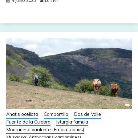
4 junio 2023
Luisfer
Anatis ocellata
Camportillo
Dos de Valle
Fuente de la Culebra
Isturgia famula
Montañesa vacilante (Erebia triarius)
Musgosa (Anthocharis cardamines)