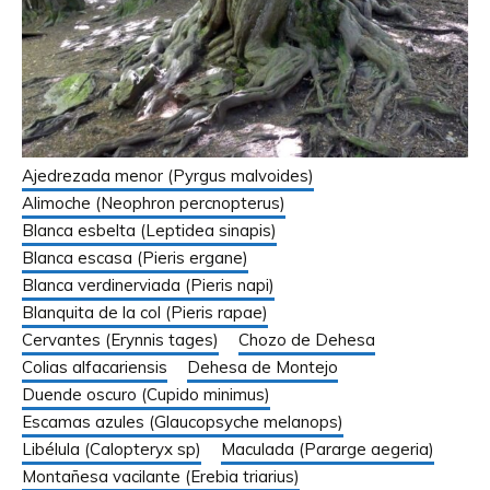
Ajedrezada menor (Pyrgus malvoides)
Alimoche (Neophron percnopterus)
Blanca esbelta (Leptidea sinapis)
Blanca escasa (Pieris ergane)
Blanca verdinerviada (Pieris napi)
Blanquita de la col (Pieris rapae)
Cervantes (Erynnis tages)
Chozo de Dehesa
Colias alfacariensis
Dehesa de Montejo
Duende oscuro (Cupido minimus)
Escamas azules (Glaucopsyche melanops)
Libélula (Calopteryx sp)
Maculada (Pararge aegeria)
Montañesa vacilante (Erebia triarius)