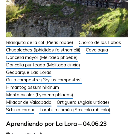
Blanquita de la col (Pieris rapae)
Chorco de los Lobos
Chupaleches (Iphiclides feisthamelii)
Covalagua
Doncella mayor (Melitaea phoebe)
Doncella punteada (Melitaea cinxia)
Geoparque Las Loras
Grillo campestre (Gryllus campestris)
Himantoglossum hircinum
Manto bicolor (Lycaena phlaeas)
Mirador de Valcabado
Ortiguera (Aglais urticae)
Schinia cardui
Tarabilla común (Saxicola rubicola)
Aprendiendo por La Lora – 04.06.23