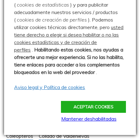
(
cookies de estadísticas
) y para publicitar
adecuadamente nuestros servicios / productos
(
cookies de creación de perfiles
).
Podemos
utilizar cookies técnicas directamente, pero
usted
tiene derecho a elegir si desea habilitar o no las
cookies estadísticas y de creación de
perfiles
.
Habilitando
estas co
okies, nos ayudas a
ofrecerte una mejor experiencia. Si no las habilita,
tiene enlaces para acceder a los complementos
bloqueados en la web del proveedor
.
Aceitera (Meloe sp)
Aviso legal y Política de cookies
Acentor común (Prunella modularis)
Agriopis marginaria
Ajedrezada menor (Pyrgus malvoides)
ACEPTAR COOKIES
Apolo (Parnassius apollo)
Arroyo de Hormás
Mantener deshabilitadas
Arroyo de las Lomas
Cardaño de Arriba
Cascada del Hormás
Cejialba (Callophrys rubi)
Coleópteros
Collado de Valdenievas