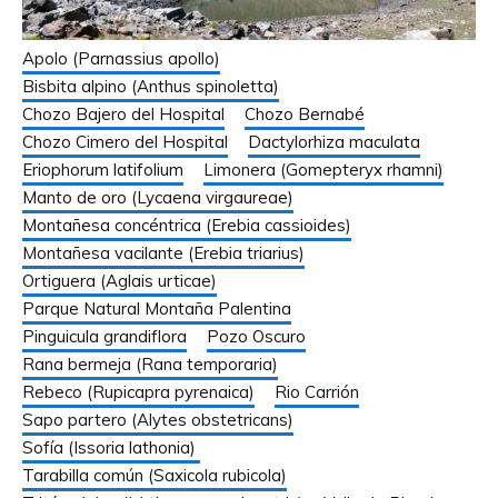
Apolo (Parnassius apollo)
Bisbita alpino (Anthus spinoletta)
Chozo Bajero del Hospital
Chozo Bernabé
Chozo Cimero del Hospital
Dactylorhiza maculata
Eriophorum latifolium
Limonera (Gomepteryx rhamni)
Manto de oro (Lycaena virgaureae)
Montañesa concéntrica (Erebia cassioides)
Montañesa vacilante (Erebia triarius)
Ortiguera (Aglais urticae)
Parque Natural Montaña Palentina
Pinguicula grandiflora
Pozo Oscuro
Rana bermeja (Rana temporaria)
Rebeco (Rupicapra pyrenaica)
Rio Carrión
Sapo partero (Alytes obstetricans)
Sofía (Issoria lathonia)
Tarabilla común (Saxicola rubicola)