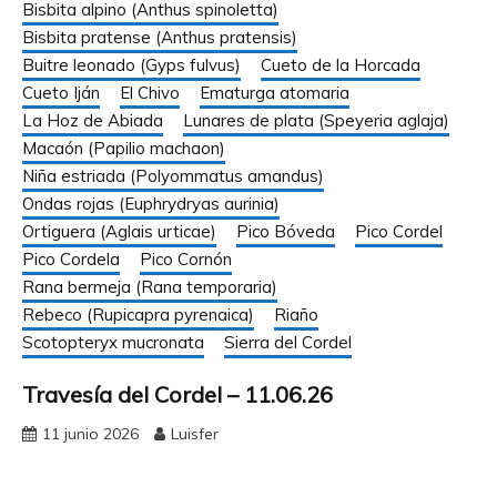
Bisbita alpino (Anthus spinoletta)
Bisbita pratense (Anthus pratensis)
Buitre leonado (Gyps fulvus)
Cueto de la Horcada
Cueto Iján
El Chivo
Ematurga atomaria
La Hoz de Abiada
Lunares de plata (Speyeria aglaja)
Macaón (Papilio machaon)
Niña estriada (Polyommatus amandus)
Ondas rojas (Euphrydryas aurinia)
Ortiguera (Aglais urticae)
Pico Bóveda
Pico Cordel
Pico Cordela
Pico Cornón
Rana bermeja (Rana temporaria)
Rebeco (Rupicapra pyrenaica)
Riaño
Scotopteryx mucronata
Sierra del Cordel
Travesía del Cordel – 11.06.26
11 junio 2026
Luisfer