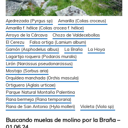
Ajedrezada (Pyrgus sp)
Amarilla (Colias croceus)
Amarilla f. hélice (Colias crocea f. hélice)
Arroyo de la Cárcava
Chozo de Valdecebollas
El Cerezu
Falsa ortiga (Lamium album)
Gamón (Asphodelus albus)
La Braña
La Hoya
Lagartija roquera (Podarcis muralis)
Lirón (Narcissus pseudonarcissus)
Mostajo (Sorbus aria)
Orquídea manchada (Orchis mascula)
Ortiguera (Aglais urticae)
Parque Natural Montaña Palentina
Rana bermeja (Rana temporaria)
Rana de San Antonio (Hyla molleri)
Violeta (Viola sp)
Buscando muelas de molino por la Braña –
01.06.24