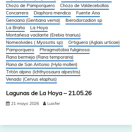
Chozo de Pamporquero
Chozo de Valdecebollas
Concarrera
Diaphora mendica
Fuente Ana
Genciana (Gentiana verna)
Iberodorcadion sp
La Braña
La Hoya
Montañesa vacilante (Erebia triarius)
Nomeolvides ( Myosotis sp)
Ortiguera (Aglais urticae)
Pamporquero
Phragmatobia fuliginosa
Rana bermeja (Rana temporaria)
Rana de San Antonio (Hyla molleri)
Tritón alpino (Ichthyosaura alpestris)
Venado (Cervus elaphus)
Lagunas de La Hoya – 21.05.26
21 mayo 2026
Luisfer