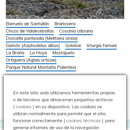
Barruelo de Santullán
Brañosera
Chozo de Valdecebollas
Coscinia cribraria
Doncella punteada (Melitaea cinxia)
Gamón (Asphodelus albus)
Golobar
Isturgia famula
La Braña
La Hoya
Mostajuelo
Ortiguera (Aglais urticae)
Parque Natural Montaña Palentina
Golobar – Barruelo por Mostajuelo –
13.05.23
En este sitio web utilizamos herramientas propias
13 mayo 2023
Luisfer
o de terceros que almacenan pequeños archivos
(
cookies
) en su dispositivo.
Las cookies se
utilizan normalmente para permitir que el sitio
funcione correctamente (
cookies técnicas
), para
generar informes de uso de la navegación