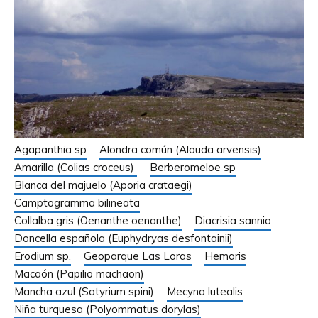
Agapanthia sp
Alondra común (Alauda arvensis)
Amarilla (Colias croceus)
Berberomeloe sp
Blanca del majuelo (Aporia crataegi)
Camptogramma bilineata
Collalba gris (Oenanthe oenanthe)
Diacrisia sannio
Doncella española (Euphydryas desfontainii)
Erodium sp.
Geoparque Las Loras
Hemaris
Macaón (Papilio machaon)
Mancha azul (Satyrium spini)
Mecyna lutealis
Niña turquesa (Polyommatus dorylas)