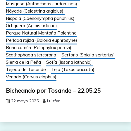
Musgosa (Anthocharis cardamines)
Náyade (Celastrina argiolus)
Níspola (Coenonympha panphilus)
Ortiguera (Aglais urticae)
Parque Natural Montaña Palentina
Perlada rojiza (Boloria euphrosyne)
Rana común (Pelophylax perezi)
Scathophaga stercoraria
Sertorio (Spialia sertorius)
Sierra de la Peña
Sofía (Issoria lathonia)
Tejeda de Tosande
Tejo (Taxus baccata)
Venado (Cervus elaphus)
Bicheando por Tosande – 22.05.25
22 mayo 2025
Luisfer