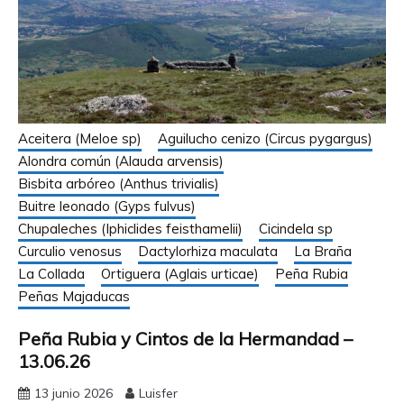
Aceitera (Meloe sp)
Aguilucho cenizo (Circus pygargus)
Alondra común (Alauda arvensis)
Bisbita arbóreo (Anthus trivialis)
Buitre leonado (Gyps fulvus)
Chupaleches (Iphiclides feisthamelii)
Cicindela sp
Curculio venosus
Dactylorhiza maculata
La Braña
La Collada
Ortiguera (Aglais urticae)
Peña Rubia
Peñas Majaducas
Peña Rubia y Cintos de la Hermandad –
13.06.26
13 junio 2026
Luisfer