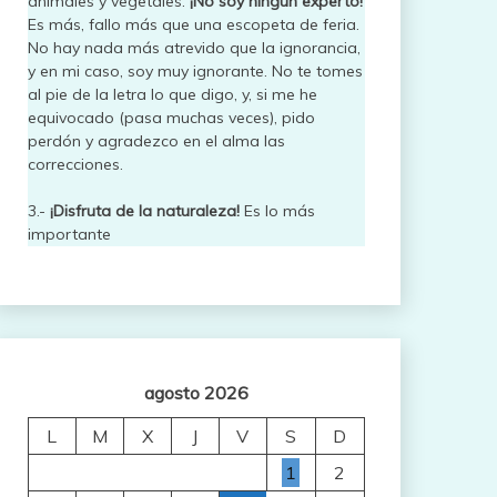
animales y vegetales.
¡No soy ningún experto!
Es más, fallo más que una escopeta de feria.
No hay nada más atrevido que la ignorancia,
y en mi caso, soy muy ignorante. No te tomes
al pie de la letra lo que digo, y, si me he
equivocado (pasa muchas veces), pido
perdón y agradezco en el alma las
correcciones.
3.-
¡Disfruta de la naturaleza!
Es lo más
importante
agosto 2026
L
M
X
J
V
S
D
1
2