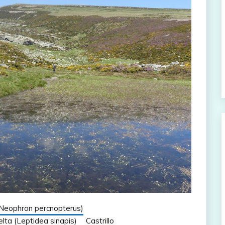
(Neophron percnopterus)
lta (Leptidea sinapis)
Castrillo