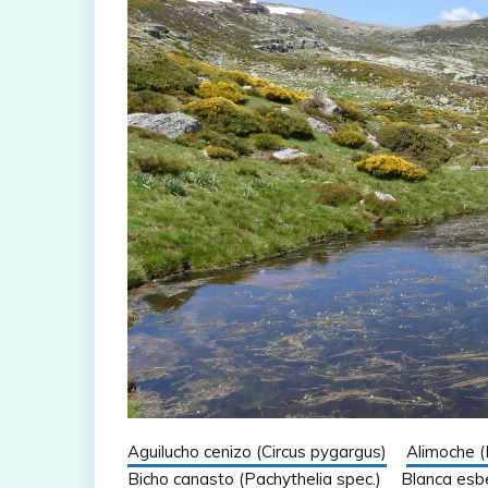
Aguilucho cenizo (Circus pygargus)
Alimoche 
Bicho canasto (Pachythelia spec.)
Blanca esbe