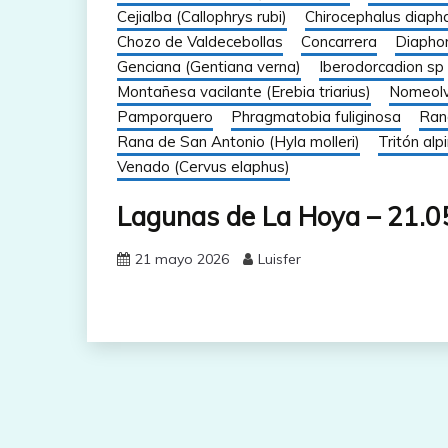
Cejialba (Callophrys rubi)
Chirocephalus diaph
Chozo de Valdecebollas
Concarrera
Diapho
Genciana (Gentiana verna)
Iberodorcadion sp
Montañesa vacilante (Erebia triarius)
Nomeolv
Pamporquero
Phragmatobia fuliginosa
Ran
Rana de San Antonio (Hyla molleri)
Tritón alp
Venado (Cervus elaphus)
Lagunas de La Hoya – 21.0
21 mayo 2026
Luisfer