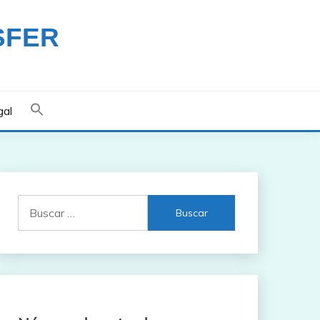
SFER
gal
Buscar: