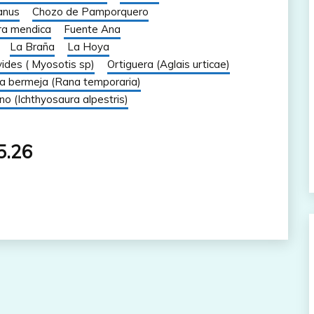
anus
Chozo de Pamporquero
ra mendica
Fuente Ana
La Braña
La Hoya
ides ( Myosotis sp)
Ortiguera (Aglais urticae)
a bermeja (Rana temporaria)
ino (Ichthyosaura alpestris)
5.26