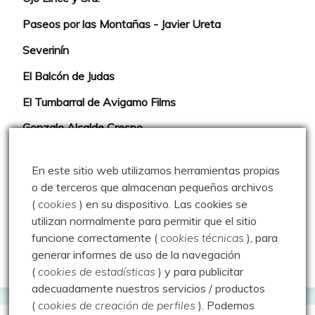
Paseos por las Montañas - Javier Ureta
Severinín
El Balcón de Judas
El Tumbarral de Avigamo Films
Gonzalo Alcalde Crespo
Mis 2miles Palentinos y otras historias
En este sitio web utilizamos herramientas propias
Montaña en libertad
o de terceros que almacenan pequeños archivos
(
cookies
) en su dispositivo.
Las cookies se
Rutas y excursiones con niños
utilizan normalmente para permitir que el sitio
Valdeolea. Río Camesa, la vía azul
funcione correctamente (
cookies técnicas
), para
generar informes de uso de la navegación
Aprendiz de sueños
(
cookies de estadísticas
) y para publicitar
adecuadamente nuestros servicios / productos
(
cookies de creación de perfiles
).
Podemos