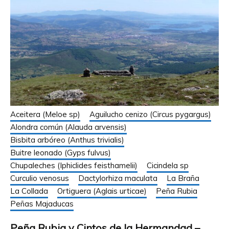
Aceitera (Meloe sp)
Aguilucho cenizo (Circus pygargus)
Alondra común (Alauda arvensis)
Bisbita arbóreo (Anthus trivialis)
Buitre leonado (Gyps fulvus)
Chupaleches (Iphiclides feisthamelii)
Cicindela sp
Curculio venosus
Dactylorhiza maculata
La Braña
La Collada
Ortiguera (Aglais urticae)
Peña Rubia
Peñas Majaducas
Peña Rubia y Cintos de la Hermandad –