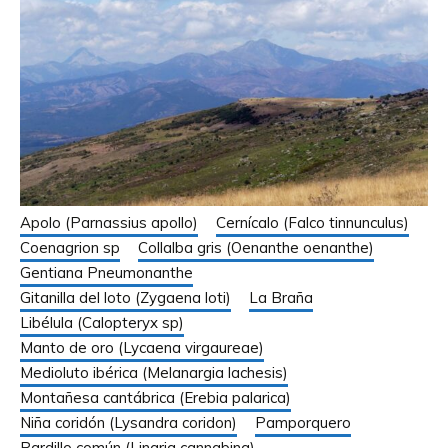
Apolo (Parnassius apollo)
Cernícalo (Falco tinnunculus)
Coenagrion sp
Collalba gris (Oenanthe oenanthe)
Gentiana Pneumonanthe
Gitanilla del loto (Zygaena loti)
La Braña
Libélula (Calopteryx sp)
Manto de oro (Lycaena virgaureae)
Medioluto ibérica (Melanargia lachesis)
Montañesa cantábrica (Erebia palarica)
Niña coridón (Lysandra coridon)
Pamporquero
Pardillo común (Linaria cannabina)