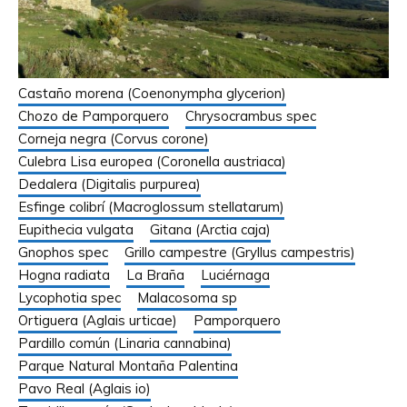
Castaño morena (Coenonympha glycerion)
Chozo de Pamporquero
Chrysocrambus spec
Corneja negra (Corvus corone)
Culebra Lisa europea (Coronella austriaca)
Dedalera (Digitalis purpurea)
Esfinge colibrí (Macroglossum stellatarum)
Eupithecia vulgata
Gitana (Arctia caja)
Gnophos spec
Grillo campestre (Gryllus campestris)
Hogna radiata
La Braña
Luciérnaga
Lycophotia spec
Malacosoma sp
Ortiguera (Aglais urticae)
Pamporquero
Pardillo común (Linaria cannabina)
Parque Natural Montaña Palentina
Pavo Real (Aglais io)