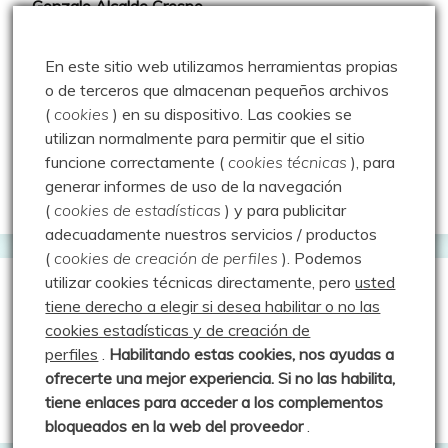
Gonzalo Alcalde Crespo
Mis 2miles Palentinos y otras historias
En este sitio web utilizamos herramientas propias
Montaña en libertad
o de terceros que almacenan pequeños archivos
(
cookies
) en su dispositivo.
Las cookies se
Rutas y excursiones con niños
utilizan normalmente para permitir que el sitio
Valdeolea. Río Camesa, la vía azul
funcione correctamente (
cookies técnicas
), para
generar informes de uso de la navegación
Aprendiz de sueños
(
cookies de estadísticas
) y para publicitar
adecuadamente nuestros servicios / productos
(
cookies de creación de perfiles
).
Podemos
utilizar cookies técnicas directamente, pero
usted
Guías de Montaña
tiene derecho a elegir si desea habilitar o no las
cookies estadísticas y de creación de
perfiles
.
Habilitando
estas co
okies, nos ayudas a
Manu - Entre Valles y Cumbre
ofrecerte una mejor experiencia. Si no las habilita,
Luis Crespo Fernández
tiene enlaces para acceder a los complementos
bloqueados en la web del proveedor
.