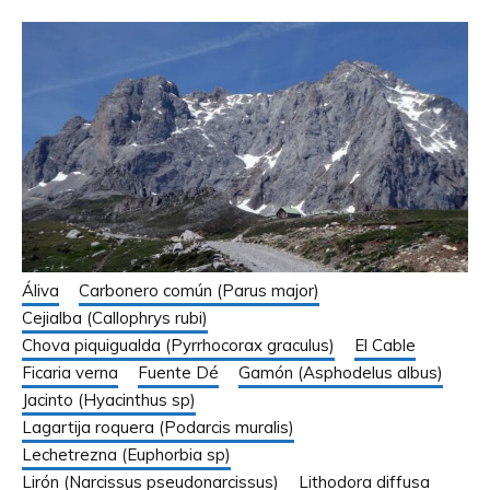
Áliva
Carbonero común (Parus major)
Cejialba (Callophrys rubi)
Chova piquigualda (Pyrrhocorax graculus)
El Cable
Ficaria verna
Fuente Dé
Gamón (Asphodelus albus)
Jacinto (Hyacinthus sp)
Lagartija roquera (Podarcis muralis)
Lechetrezna (Euphorbia sp)
Lirón (Narcissus pseudonarcissus)
Lithodora diffusa