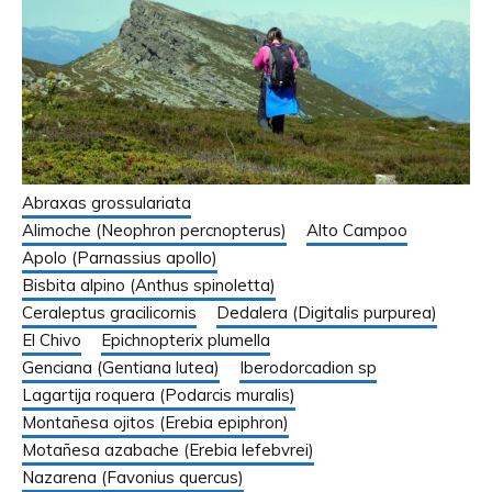
Abraxas grossulariata
Alimoche (Neophron percnopterus)
Alto Campoo
Apolo (Parnassius apollo)
Bisbita alpino (Anthus spinoletta)
Ceraleptus gracilicornis
Dedalera (Digitalis purpurea)
El Chivo
Epichnopterix plumella
Genciana (Gentiana lutea)
Iberodorcadion sp
Lagartija roquera (Podarcis muralis)
Montañesa ojitos (Erebia epiphron)
Motañesa azabache (Erebia lefebvrei)
Nazarena (Favonius quercus)