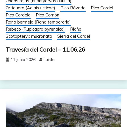
Ondas rojas (Euphrydryas aurinia)
Ortiguera (Aglais urticae)
Pico Bóveda
Pico Cordel
Pico Cordela
Pico Cornón
Rana bermeja (Rana temporaria)
Rebeco (Rupicapra pyrenaica)
Riaño
Scotopteryx mucronata
Sierra del Cordel
Travesía del Cordel – 11.06.26
11 junio 2026
Luisfer