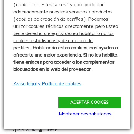
(
cookies de estadísticas
) y para publicitar
adecuadamente nuestros servicios / productos
(
cookies de creación de perfiles
).
Podemos
utilizar cookies técnicas directamente, pero
usted
tiene derecho a elegir si desea habilitar o no las
cookies estadísticas y de creación de
perfiles
.
Habilitando
estas co
okies, nos ayudas a
ofrecerte una mejor experiencia. Si no las habilita,
tiene enlaces para acceder a los complementos
bloqueados en la web del proveedor
.
Alto Campoo
Collado de Seldelafuente
Cotamañinos
Cuchillón
Cueto Mañín
Golobar
Aviso legal y Política de cookies
La Pernía
Parque Natural Montaña Palentina
Peña Labra
Pico Tres Mares
ACEPTAR COOKIES
Portillo de Seldelafuente
Puerto de Piedrasluengas
Mantener deshabilitadas
Clásica de Peña Labra – 06.06.04
6 junio 2004
Luisfer