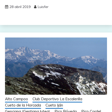
28 abril 2019
Luisfer
Alto Campoo
Club Deportivo La Escalerilla
Cueto de la Horcada
Cueto Iján
Genciana (Gentiana lutea)
Pico Bóveda
Pico Cordel