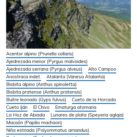
Acentor alpino (Prunella collaris)
Ajedrezada menor (Pyrgus malvoides)
Ajedrezada serrana (Pyrgus alveus)
Alto Campoo
Anostraca indet.
Atalanta (Vanesa Atalanta)
Bisbita alpino (Anthus spinoletta)
Bisbita pratense (Anthus pratensis)
Buitre leonado (Gyps fulvus)
Cueto de la Horcada
Cueto Iján
El Chivo
Ematurga atomaria
La Hoz de Abiada
Lunares de plata (Speyeria aglaja)
Macaón (Papilio machaon)
Niña estriada (Polyommatus amandus)