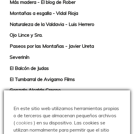
Más madera - El blog de Rober
Montañas a esgalla - Vidal Rioja
Naturaleza de la Valdavia - Luis Herrero
Ojo Lince y Sra.
Paseos por las Montañas - Javier Ureta
Severinín
El Balcón de Judas
El Tumbarral de Avigamo Films
Gonzalo Alcalde Crespo
Mis 2miles Palentinos y otras historias
En este sitio web utilizamos herramientas propias
Montaña en libertad
o de terceros que almacenan pequeños archivos
(
cookies
) en su dispositivo.
Las cookies se
Rutas y excursiones con niños
utilizan normalmente para permitir que el sitio