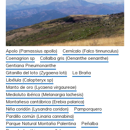
Apolo (Parnassius apollo)
Cernícalo (Falco tinnunculus)
Coenagrion sp
Collalba gris (Oenanthe oenanthe)
Gentiana Pneumonanthe
Gitanilla del loto (Zygaena loti)
La Braña
Libélula (Calopteryx sp)
Manto de oro (Lycaena virgaureae)
Medioluto ibérica (Melanargia lachesis)
Montañesa cantábrica (Erebia palarica)
Niña coridón (Lysandra coridon)
Pamporquero
Pardillo común (Linaria cannabina)
Parque Natural Montaña Palentina
Peñalba