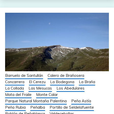
Barruelo de Santullán
Calero de Brañosera
Concarrera
El Cerezu
La Bodegona
La Braña
La Collada
Las Mesucas
Los Abedulares
Mata del Fraile
Monte Calar
Parque Natural Montaña Palentina
Peña Astía
Peña Rubia
Peñalba
Portillo de Seldelafuente
Roblón de Peñablanca
Valdecebollas