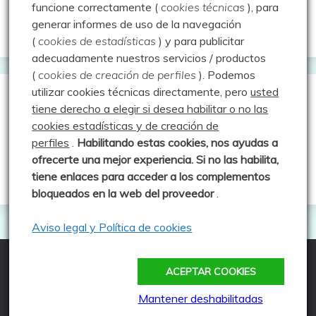
Valdeolea. Río Camesa, la vía azul
funcione correctamente (
cookies técnicas
), para
generar informes de uso de la navegación
Aprendiz de sueños
(
cookies de estadísticas
) y para publicitar
adecuadamente nuestros servicios / productos
(
cookies de creación de perfiles
).
Podemos
utilizar cookies técnicas directamente, pero
usted
Guías de Montaña
tiene derecho a elegir si desea habilitar o no las
cookies estadísticas y de creación de
perfiles
.
Habilitando
estas co
okies, nos ayudas a
Manu - Entre Valles y Cumbre
ofrecerte una mejor experiencia. Si no las habilita,
Luis Crespo Fernández
tiene enlaces para acceder a los complementos
bloqueados en la web del proveedor
.
Aviso legal y Política de cookies
ACEPTAR COOKIES
Todos los derechos reservados
Funciona gracias a WordPress
|
Tema: Fairy por
Mantener deshabilitadas
Candid Themes
.