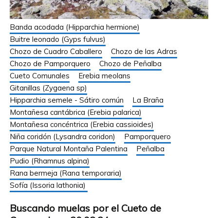
Banda acodada (Hipparchia hermione)
Buitre leonado (Gyps fulvus)
Chozo de Cuadro Caballero
Chozo de las Adras
Chozo de Pamporquero
Chozo de Peñalba
Cueto Comunales
Erebia meolans
Gitanillas (Zygaena sp)
Hipparchia semele - Sátiro común
La Braña
Montañesa cantábrica (Erebia palarica)
Montañesa concéntrica (Erebia cassioides)
Niña coridón (Lysandra coridon)
Pamporquero
Parque Natural Montaña Palentina
Peñalba
Pudio (Rhamnus alpina)
Rana bermeja (Rana temporaria)
Sofía (Issoria lathonia)
Buscando muelas por el Cueto de