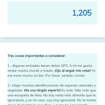
1,205
Tres cosas importantes a considerar:
1.- Algunas entradas tienen datos GPS. A mí me gusta
andar mucho monte a través.
¡Ojo al seguir mis rutas!
Yo
me meto mucho en líos. Por favor, sentido común.
2.- Hago muchas identificaciones de especies animales y
vegetales.
¡No soy ningún experto!
Es más, fallo más que
una escopeta de feria. No hay nada más atrevido que la
ignorancia, y en mi caso, soy muy ignorante. No te tomes
al pie de la letra lo que digo, y, si me he equivocado