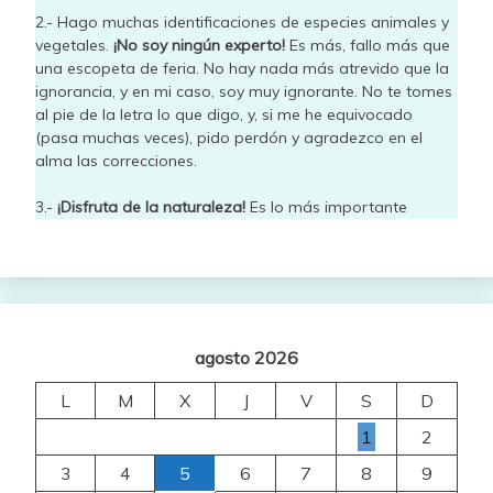
2.- Hago muchas identificaciones de especies animales y
vegetales.
¡No soy ningún experto!
Es más, fallo más que
una escopeta de feria. No hay nada más atrevido que la
ignorancia, y en mi caso, soy muy ignorante. No te tomes
al pie de la letra lo que digo, y, si me he equivocado
(pasa muchas veces), pido perdón y agradezco en el
alma las correcciones.
3.-
¡Disfruta de la naturaleza!
Es lo más importante
agosto 2026
L
M
X
J
V
S
D
1
2
3
4
5
6
7
8
9