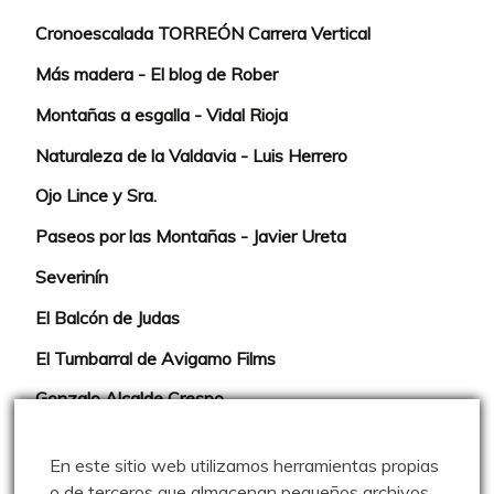
Cronoescalada TORREÓN Carrera Vertical
Más madera - El blog de Rober
Montañas a esgalla - Vidal Rioja
Naturaleza de la Valdavia - Luis Herrero
Ojo Lince y Sra.
Paseos por las Montañas - Javier Ureta
Severinín
El Balcón de Judas
El Tumbarral de Avigamo Films
Gonzalo Alcalde Crespo
Mis 2miles Palentinos y otras historias
En este sitio web utilizamos herramientas propias
Montaña en libertad
o de terceros que almacenan pequeños archivos