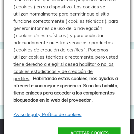
(
cookies
) en su dispositivo.
Las cookies se
Rutas y excursiones con niños
utilizan normalmente para permitir que el sitio
Valdeolea. Río Camesa, la vía azul
funcione correctamente (
cookies técnicas
), para
generar informes de uso de la navegación
Aprendiz de sueños
(
cookies de estadísticas
) y para publicitar
adecuadamente nuestros servicios / productos
(
cookies de creación de perfiles
).
Podemos
utilizar cookies técnicas directamente, pero
usted
Guías de Montaña
tiene derecho a elegir si desea habilitar o no las
cookies estadísticas y de creación de
perfiles
.
Habilitando
estas co
okies, nos ayudas a
Manu - Entre Valles y Cumbre
ofrecerte una mejor experiencia. Si no las habilita,
Luis Crespo Fernández
tiene enlaces para acceder a los complementos
bloqueados en la web del proveedor
.
Aviso legal y Política de cookies
ACEPTAR COOKIES