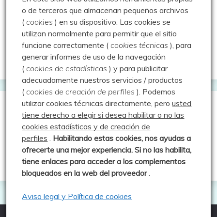
Montaña en libertad
o de terceros que almacenan pequeños archivos
(
cookies
) en su dispositivo.
Las cookies se
Rutas y excursiones con niños
utilizan normalmente para permitir que el sitio
Valdeolea. Río Camesa, la vía azul
funcione correctamente (
cookies técnicas
), para
generar informes de uso de la navegación
Aprendiz de sueños
(
cookies de estadísticas
) y para publicitar
adecuadamente nuestros servicios / productos
(
cookies de creación de perfiles
).
Podemos
utilizar cookies técnicas directamente, pero
usted
Guías de Montaña
tiene derecho a elegir si desea habilitar o no las
cookies estadísticas y de creación de
perfiles
.
Habilitando
estas co
okies, nos ayudas a
Manu - Entre Valles y Cumbre
ofrecerte una mejor experiencia. Si no las habilita,
Luis Crespo Fernández
tiene enlaces para acceder a los complementos
bloqueados en la web del proveedor
.
Aviso legal y Política de cookies