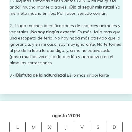
1.- Algunas entradas tienen datos GPS. A mí me gusta
andar mucho monte a través.
¡Ojo al seguir mis rutas!
Yo
me meto mucho en líos. Por favor, sentido común.
2.- Hago muchas identificaciones de especies animales y
vegetales.
¡No soy ningún experto!
Es más, fallo más que
una escopeta de feria. No hay nada más atrevido que la
ignorancia, y en mi caso, soy muy ignorante. No te tomes
al pie de la letra lo que digo, y, si me he equivocado
(pasa muchas veces), pido perdón y agradezco en el
alma las correcciones.
3.-
¡Disfruta de la naturaleza!
Es lo más importante
agosto 2026
L
M
X
J
V
S
D