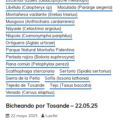
Escamas azules (Glaucopsyche melanops)
Libélula (Calopteryx sp)
Maculada (Pararge aegeria)
Montañesa vacilante (Erebia triarius)
Musgosa (Anthocharis cardamines)
Náyade (Celastrina argiolus)
Níspola (Coenonympha panphilus)
Ortiguera (Aglais urticae)
Parque Natural Montaña Palentina
Perlada rojiza (Boloria euphrosyne)
Rana común (Pelophylax perezi)
Scathophaga stercoraria
Sertorio (Spialia sertorius)
Sierra de la Peña
Sofía (Issoria lathonia)
Tejeda de Tosande
Tejo (Taxus baccata)
Venado (Cervus elaphus)
Bicheando por Tosande – 22.05.25
22 mayo 2025
Luisfer