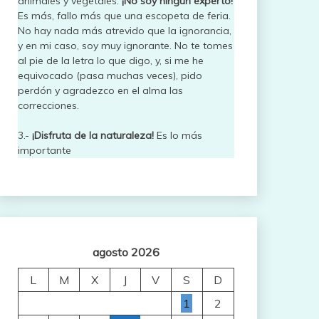
animales y vegetales.
¡No soy ningún experto!
Es más, fallo más que una escopeta de feria.
No hay nada más atrevido que la ignorancia,
y en mi caso, soy muy ignorante. No te tomes
al pie de la letra lo que digo, y, si me he
equivocado (pasa muchas veces), pido
perdón y agradezco en el alma las
correcciones.
3.-
¡Disfruta de la naturaleza!
Es lo más
importante
agosto 2026
L
M
X
J
V
S
D
1
2