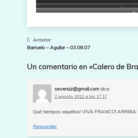
Se
A la somb
Ya
Navegación
Anterior:
Barruelo – Aguilar – 03.08.07
de
entradas
Un comentario en «
Calero de Br
severuiz@gmail.com
dice:
2 agosto 2012 a las 17:17
Qué tiempos aquellos! VIVA FRANCO! ARRIB
Responder