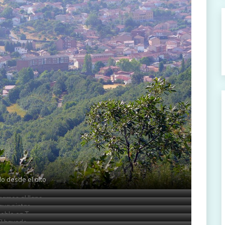
lo desde el alto
egamos al llano
aya pintas
oble en T
El hayedo