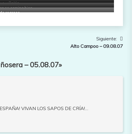
ve y Belén
ra se camina bien
 de regreso
Siguiente:
Alto Campoo – 09.08.07
añosera – 05.08.07
»
A ESPAÑA! VIVAN LOS SAPOS DE CRÍA!…