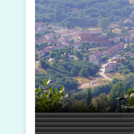
Barrue
Ya ll
V
R