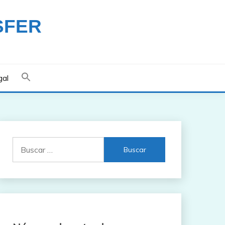
SFER
gal
Buscar: