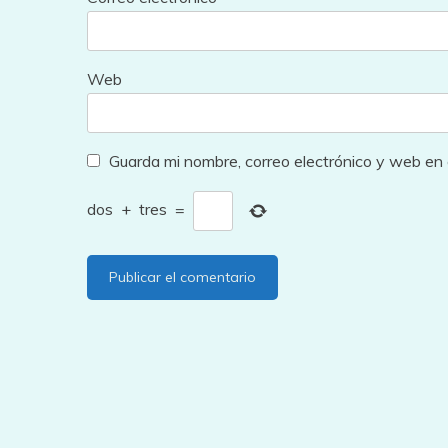
Web
Guarda mi nombre, correo electrónico y web en
dos
+
tres
=