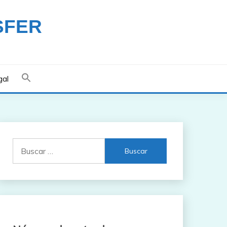
SFER
gal
Buscar: