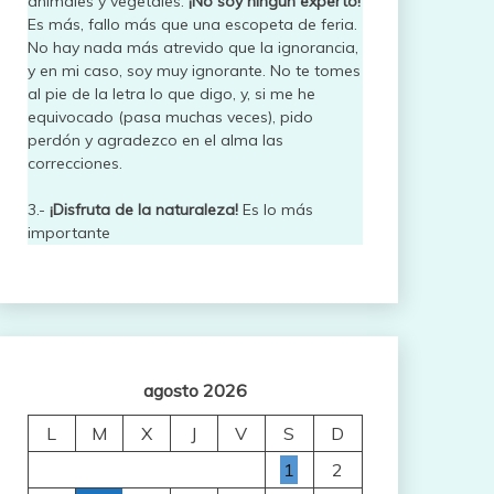
animales y vegetales.
¡No soy ningún experto!
Es más, fallo más que una escopeta de feria.
No hay nada más atrevido que la ignorancia,
y en mi caso, soy muy ignorante. No te tomes
al pie de la letra lo que digo, y, si me he
equivocado (pasa muchas veces), pido
perdón y agradezco en el alma las
correcciones.
3.-
¡Disfruta de la naturaleza!
Es lo más
importante
agosto 2026
L
M
X
J
V
S
D
1
2