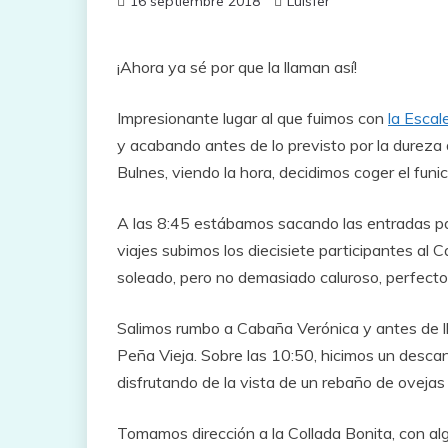
16 septiembre 2018
Luisfer
¡Ahora ya sé por que la llaman así!
Impresionante lugar al que fuimos con
la Escale
y acabando antes de lo previsto por la dureza 
Bulnes, viendo la hora, decidimos coger el funic
A las 8:45 estábamos sacando las entradas par
viajes subimos los diecisiete participantes al Ca
soleado, pero no demasiado caluroso, perfecto
Salimos rumbo a Cabaña Verónica y antes de lle
Peña Vieja. Sobre las 10:50, hicimos un desca
disfrutando de la vista de un rebaño de oveja
Tomamos dirección a la Collada Bonita, con al