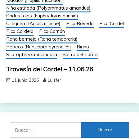
Macaón (Papilio machaon)
Niña estriada (Polyommatus amandus)
Ondas rojas (Euphrydryas aurinia)
Ortiguera (Aglais urticae)
Pico Bóveda
Pico Cordel
Pico Cordela
Pico Cornón
Rana bermeja (Rana temporaria)
Rebeco (Rupicapra pyrenaica)
Riaño
Scotopteryx mucronata
Sierra del Cordel
Travesía del Cordel – 11.06.26
11 junio 2026
Luisfer
Buscar: