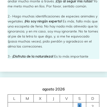
andar mucho monte a través.
¡Ojo al seguir mis rutas!
Yo
me meto mucho en líos. Por favor, sentido común.
2.- Hago muchas identificaciones de especies animales y
vegetales.
¡No soy ningún experto!
Es más, fallo más que
una escopeta de feria. No hay nada más atrevido que la
ignorancia, y en mi caso, soy muy ignorante. No te tomes
al pie de la letra lo que digo, y, si me he equivocado
(pasa muchas veces), pido perdón y agradezco en el
alma las correcciones.
3.-
¡Disfruta de la naturaleza!
Es lo más importante
agosto 2026
L
M
X
J
V
S
D
1
2