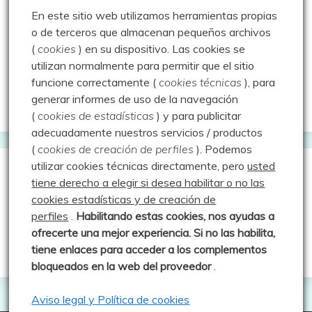
En este sitio web utilizamos herramientas propias
Montaña en libertad
o de terceros que almacenan pequeños archivos
(
cookies
) en su dispositivo.
Las cookies se
Rutas y excursiones con niños
utilizan normalmente para permitir que el sitio
Valdeolea. Río Camesa, la vía azul
funcione correctamente (
cookies técnicas
), para
generar informes de uso de la navegación
Aprendiz de sueños
(
cookies de estadísticas
) y para publicitar
adecuadamente nuestros servicios / productos
(
cookies de creación de perfiles
).
Podemos
utilizar cookies técnicas directamente, pero
usted
Guías de Montaña
tiene derecho a elegir si desea habilitar o no las
cookies estadísticas y de creación de
perfiles
.
Habilitando
estas co
okies, nos ayudas a
Manu - Entre Valles y Cumbre
ofrecerte una mejor experiencia. Si no las habilita,
Luis Crespo Fernández
tiene enlaces para acceder a los complementos
bloqueados en la web del proveedor
.
Aviso legal y Política de cookies