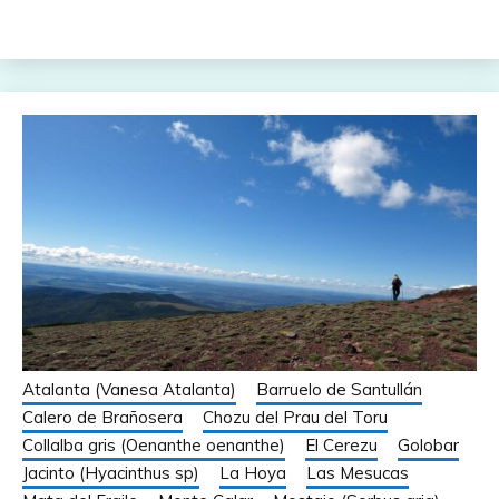
Atalanta (Vanesa Atalanta)
Barruelo de Santullán
Calero de Brañosera
Chozu del Prau del Toru
Collalba gris (Oenanthe oenanthe)
El Cerezu
Golobar
Jacinto (Hyacinthus sp)
La Hoya
Las Mesucas