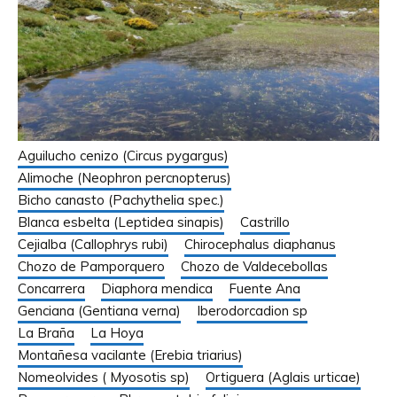
Aguilucho cenizo (Circus pygargus)
Alimoche (Neophron percnopterus)
Bicho canasto (Pachythelia spec.)
Blanca esbelta (Leptidea sinapis)
Castrillo
Cejialba (Callophrys rubi)
Chirocephalus diaphanus
Chozo de Pamporquero
Chozo de Valdecebollas
Concarrera
Diaphora mendica
Fuente Ana
Genciana (Gentiana verna)
Iberodorcadion sp
La Braña
La Hoya
Montañesa vacilante (Erebia triarius)
Nomeolvides ( Myosotis sp)
Ortiguera (Aglais urticae)