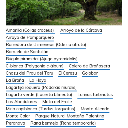
Amarilla (Colias croceus)
Arroyo de la Cárcava
Arroyo de Pamporquero
Barredora de chimeneas (Odezia atrata)
Barruelo de Santullán
Búgula piramidal (Ajuga pyramidalis)
C-blanca (Polygonia c-álbum)
Calero de Brañosera
Chozu del Prau del Toru
El Cerezu
Golobar
La Braña
La Hoya
Lagartija roquera (Podarcis muralis)
Lagarto verde (Lacerta bilineata)
Larinus turbinatus
Los Abedulares
Mata del Fraile
Mirlo capiblanco (Turdus torquatus)
Monte Allende
Monte Calar
Parque Natural Montaña Palentina
Peranava
Rana bermeja (Rana temporaria)