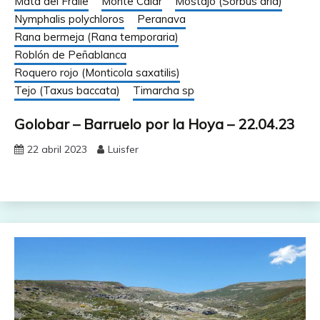
Mata del Fraile
Monte Calar
Mostajo (Sorbus aria)
Nymphalis polychloros
Peranava
Rana bermeja (Rana temporaria)
Roblón de Peñablanca
Roquero rojo (Monticola saxatilis)
Tejo (Taxus baccata)
Timarcha sp
Golobar – Barruelo por la Hoya – 22.04.23
22 abril 2023
Luisfer