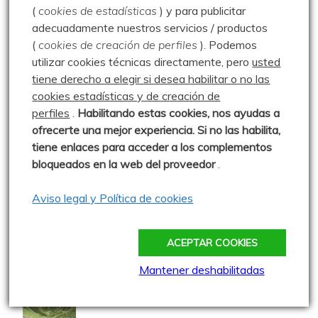
(
cookies de estadísticas
) y para publicitar
adecuadamente nuestros servicios / productos
Enredando por la Pedrosa – 14.07.20
(
cookies de creación de perfiles
).
Podemos
utilizar cookies técnicas directamente, pero
usted
tiene derecho a elegir si desea habilitar o no las
cookies estadísticas y de creación de
Pozos de Fuentes Carrionas – 25.08.20
perfiles
.
Habilitando
estas co
okies, nos ayudas a
ofrecerte una mejor experiencia. Si no las habilita,
tiene enlaces para acceder a los complementos
bloqueados en la web del proveedor
.
Peña Brez – 18.10.20
Aviso legal y Política de cookies
A setas por Salcedillo – 21.10.15
ACEPTAR COOKIES
Mantener deshabilitadas
Pico Liguardi – 23.07.14