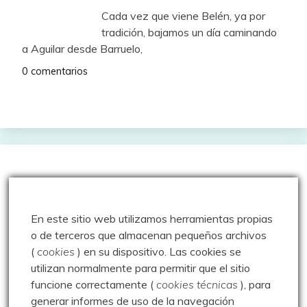
Cada vez que viene Belén, ya por
tradición, bajamos un día caminando
a Aguilar desde Barruelo,
0 comentarios
Entradas más vistas
En este sitio web utilizamos herramientas propias
Los Chozos de Villafría y más – 15.08.19
o de terceros que almacenan pequeños archivos
(
cookies
) en su dispositivo.
Las cookies se
utilizan normalmente para permitir que el sitio
funcione correctamente (
cookies técnicas
), para
Escalada – Orbaneja del Castillo –
generar informes de uso de la navegación
Escalada – 16.08.17