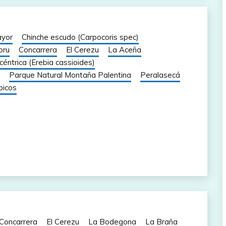
yor
Chinche escudo (Carpocoris spec)
oru
Concarrera
El Cerezu
La Aceña
éntrica (Erebia cassioides)
Parque Natural Montaña Palentina
Peralasecá
picos
Concarrera
El Cerezu
La Bodegona
La Braña