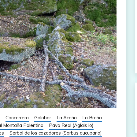
Concarrera
Golobar
La Aceña
La Braña
l Montaña Palentina
Pavo Real (Aglais io)
os
Serbal de los cazadores (Sorbus aucuparia)