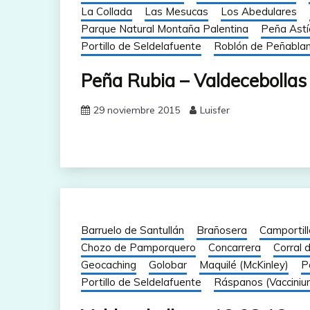
La Collada
Las Mesucas
Los Abedulares
Parque Natural Montaña Palentina
Peña Astí
Portillo de Seldelafuente
Roblón de Peñabla
Peña Rubia – Valdecebollas
29 noviembre 2015
Luisfer
Barruelo de Santullán
Brañosera
Camportill
Chozo de Pamporquero
Concarrera
Corral d
Geocaching
Golobar
Maquilé (McKinley)
P
Portillo de Seldelafuente
Ráspanos (Vacciniu