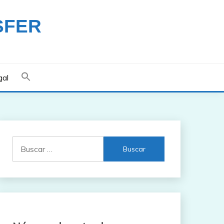
SFER
gal
Buscar: