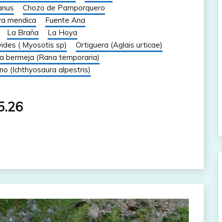
anus
Chozo de Pamporquero
ra mendica
Fuente Ana
La Braña
La Hoya
ides ( Myosotis sp)
Ortiguera (Aglais urticae)
a bermeja (Rana temporaria)
ino (Ichthyosaura alpestris)
5.26