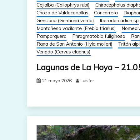
Cejialba (Callophrys rubi)
Chirocephalus diaph
Chozo de Valdecebollas
Concarrera
Diapho
Genciana (Gentiana verna)
Iberodorcadion sp
Montañesa vacilante (Erebia triarius)
Nomeolv
Pamporquero
Phragmatobia fuliginosa
Ran
Rana de San Antonio (Hyla molleri)
Tritón alp
Venado (Cervus elaphus)
Lagunas de La Hoya – 21.0
21 mayo 2026
Luisfer