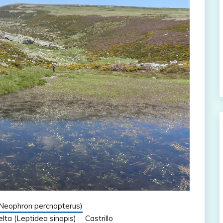
(Neophron percnopterus)
lta (Leptidea sinapis)
Castrillo