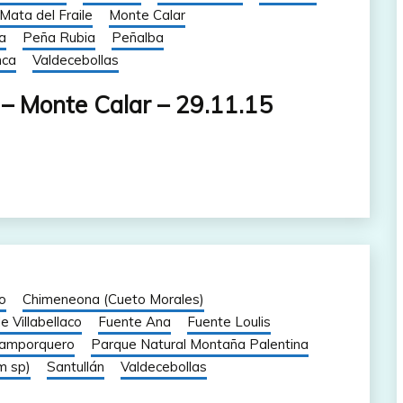
Mata del Fraile
Monte Calar
a
Peña Rubia
Peñalba
nca
Valdecebollas
 – Monte Calar – 29.11.15
o
Chimeneona (Cueto Morales)
e Villabellaco
Fuente Ana
Fuente Loulis
amporquero
Parque Natural Montaña Palentina
m sp)
Santullán
Valdecebollas