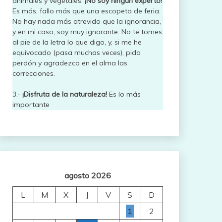
animales y vegetales.
¡No soy ningún experto!
Es más, fallo más que una escopeta de feria.
No hay nada más atrevido que la ignorancia,
y en mi caso, soy muy ignorante. No te tomes
al pie de la letra lo que digo, y, si me he
equivocado (pasa muchas veces), pido
perdón y agradezco en el alma las
correcciones.
3.-
¡Disfruta de la naturaleza!
Es lo más
importante
agosto 2026
L
M
X
J
V
S
D
1
2