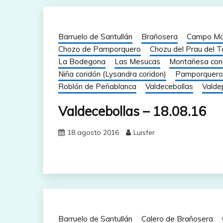
Barruelo de Santullán
Brañosera
Campo Ma
Chozo de Pamporquero
Chozu del Prau del T
La Bodegona
Las Mesucas
Montañesa conc
Niña coridón (Lysandra coridon)
Pamporquero
Roblón de Peñablanca
Valdecebollas
Valde
Valdecebollas – 18.08.16
18 agosto 2016
Luisfer
Barruelo de Santullán
Calero de Brañosera