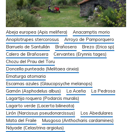
Abeja europea (Apis melifera)
Anacamptis morio
Anoplotrupes stercorosus
Arroyo de Pamporquero
Barruelo de Santullán
Brañosera
Brezo (Erica sp)
Calero de Brañosera
Cervantes (Erynnis tages)
Chozu del Prau del Toru
Doncella punteada (Melitaea cinxia)
Ematurga atomaria
Escamas azules (Glaucopsyche melanops)
Gamón (Asphodelus albus)
La Aceña
La Pedrosa
Lagartija roquera (Podarcis muralis)
Lagarto verde (Lacerta bilineata)
Lirón (Narcissus pseudonarcissus)
Los Abedulares
Mata del Fraile
Musgosa (Anthocharis cardamines)
Náyade (Celastrina argiolus)