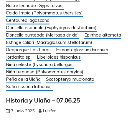
Buitre leonado (Gyps fulvus)
Celda limpia (Polyommatus thersites)
Centaurea lagascana
Doncella española (Euphydryas desfontainii)
Doncella punteada (Melitaea cinxia)
Epirrhoe alternata
Esfinge colibrí (Macroglossum stellatarum)
Geoparque Las Loras
Himantoglossum hircinum
Jordanita sp.
Libelloides hispanicus
Niña celeste (Lysandra bellargus)
Niña turquesa (Polyommatus dorylas)
Peña de la Ulaña
Scotopteryx mucronata
Sofía (Issoria lathonia)
Historia y Ulaña – 07.06.25
7 junio 2025
Luisfer