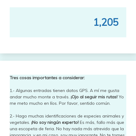
1,205
Tres cosas importantes a considerar:
1.- Algunas entradas tienen datos GPS. A mí me gusta
andar mucho monte a través.
¡Ojo al seguir mis rutas!
Yo
me meto mucho en líos. Por favor, sentido común.
2.- Hago muchas identificaciones de especies animales y
vegetales.
¡No soy ningún experto!
Es más, fallo más que
una escopeta de feria. No hay nada más atrevido que la
ignorancia, y en mi caso, soy muy ignorante. No te tomes