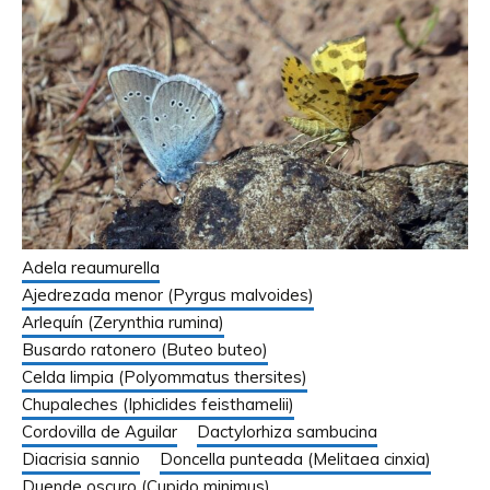
Adela reaumurella
Ajedrezada menor (Pyrgus malvoides)
Arlequín (Zerynthia rumina)
Busardo ratonero (Buteo buteo)
Celda limpia (Polyommatus thersites)
Chupaleches (Iphiclides feisthamelii)
Cordovilla de Aguilar
Dactylorhiza sambucina
Diacrisia sannio
Doncella punteada (Melitaea cinxia)
Duende oscuro (Cupido minimus)