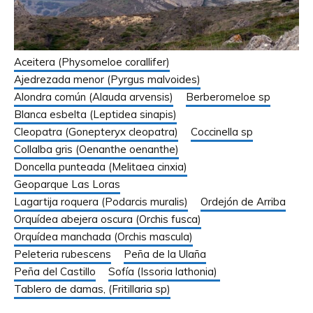
Aceitera (Physomeloe corallifer)
Ajedrezada menor (Pyrgus malvoides)
Alondra común (Alauda arvensis)
Berberomeloe sp
Blanca esbelta (Leptidea sinapis)
Cleopatra (Gonepteryx cleopatra)
Coccinella sp
Collalba gris (Oenanthe oenanthe)
Doncella punteada (Melitaea cinxia)
Geoparque Las Loras
Lagartija roquera (Podarcis muralis)
Ordejón de Arriba
Orquídea abejera oscura (Orchis fusca)
Orquídea manchada (Orchis mascula)
Peleteria rubescens
Peña de la Ulaña
Peña del Castillo
Sofía (Issoria lathonia)
Tablero de damas, (Fritillaria sp)