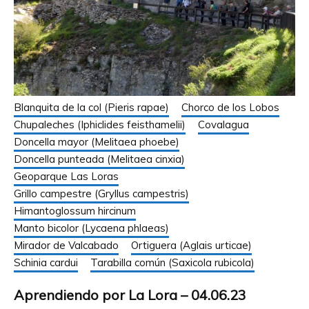
Blanquita de la col (Pieris rapae)
Chorco de los Lobos
Chupaleches (Iphiclides feisthamelii)
Covalagua
Doncella mayor (Melitaea phoebe)
Doncella punteada (Melitaea cinxia)
Geoparque Las Loras
Grillo campestre (Gryllus campestris)
Himantoglossum hircinum
Manto bicolor (Lycaena phlaeas)
Mirador de Valcabado
Ortiguera (Aglais urticae)
Schinia cardui
Tarabilla común (Saxicola rubicola)
Aprendiendo por La Lora – 04.06.23