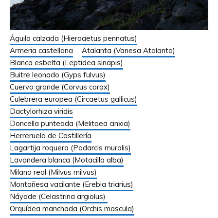
Águila calzada (Hieraaetus pennatus)
Armeria castellana
Atalanta (Vanesa Atalanta)
Blanca esbelta (Leptidea sinapis)
Buitre leonado (Gyps fulvus)
Cuervo grande (Corvus corax)
Culebrera europea (Circaetus gallicus)
Dactylorhiza viridis
Doncella punteada (Melitaea cinxia)
Herreruela de Castillería
Lagartija roquera (Podarcis muralis)
Lavandera blanca (Motacilla alba)
Milano real (Milvus milvus)
Montañesa vacilante (Erebia triarius)
Náyade (Celastrina argiolus)
Orquídea manchada (Orchis mascula)