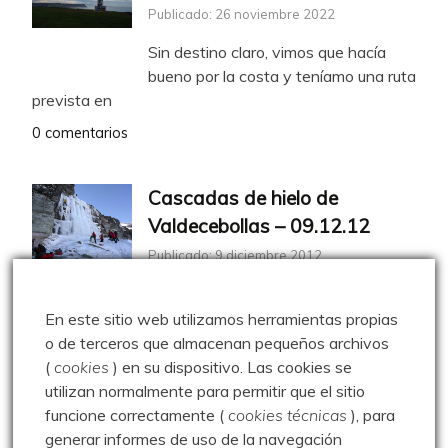
Publicado: 26 noviembre 2022
Sin destino claro, vimos que hacía
bueno por la costa y teníamo una ruta
prevista en
0 comentarios
Cascadas de hielo de
Valdecebollas – 09.12.12
Publicado: 9 diciembre 2012
Impresionante día de sol para este
paseo por la nieve. Nos acercamos con el coche a
En este sitio web utilizamos herramientas propias
o de terceros que almacenan pequeños archivos
2 comments
(
cookies
) en su dispositivo.
Las cookies se
utilizan normalmente para permitir que el sitio
De Cervera a Arbejal –
funcione correctamente (
cookies técnicas
), para
generar informes de uso de la navegación
02.01.09