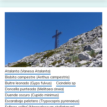
Atalanta (Vanesa Atalanta)
Bisbita campestre (Anthus campestris)
Buitre leonado (Gyps fulvus)
Cicindela sp
Doncella punteada (Melitaea cinxia)
Duende oscuro (Cupido minimus)
Escarabajo pelotero (Trypocopris pyrenaeus)
Esfinge colibrí (Macroglossum stellatarum)