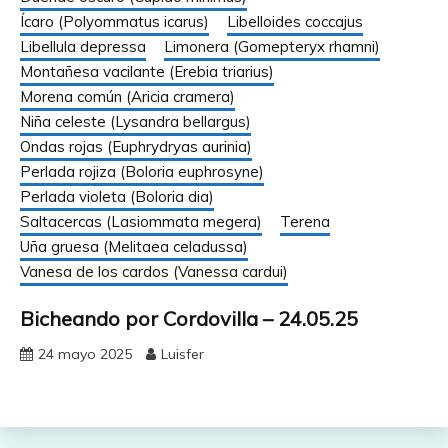
Ícaro (Polyommatus icarus)
Libelloides coccajus
Libellula depressa
Limonera (Gomepteryx rhamni)
Montañesa vacilante (Erebia triarius)
Morena común (Aricia cramera)
Niña celeste (Lysandra bellargus)
Ondas rojas (Euphrydryas aurinia)
Perlada rojiza (Boloria euphrosyne)
Perlada violeta (Boloria dia)
Saltacercas (Lasiommata megera)
Terena
Uña gruesa (Melitaea celadussa)
Vanesa de los cardos (Vanessa cardui)
Bicheando por Cordovilla – 24.05.25
24 mayo 2025
Luisfer