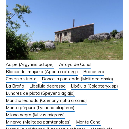
Adipe (Argynnis adippe)
Arroyo de Canal
Blanca del majuelo (Aporia crataegi)
Brañosera
Coscinia striata
Doncella punteada (Melitaea cinxia)
La Braña
Libellula depressa
Libélula (Calopteryx sp)
Lunares de plata (Speyeria aglaja)
Mancha leonada (Coenonympha arcania)
Manto púrpura (Lycaena alciphron)
Milano negro (Milvus migrans)
Minerva (Melitaea parhtenoides)
Monte Canal