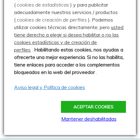
(
cookies de estadísticas
) y para publicitar
Publicado: 2 enero 2009
adecuadamente nuestros servicios / productos
Paseo suave a la orilla del Pisuerga
(
cookies de creación de perfiles
).
Podemos
desde Cervera de Pisuerga hasta Arbejal, para
utilizar cookies técnicas directamente, pero
usted
empezar bien
tiene derecho a elegir si desea habilitar o no las
cookies estadísticas y de creación de
0 comentarios
perfiles
.
Habilitando
estas co
okies, nos ayudas a
ofrecerte una mejor experiencia. Si no las habilita,
Pico Yordas o Burín –
tiene enlaces para acceder a los complementos
bloqueados en la web del proveedor
.
16.06.26
Publicado: 16 junio 2026
Aviso legal y Política de cookies
Luis , Jesús y servidor teníamos
intención de hacer algo por Picos de Europa, pero la
ACEPTAR COOKIES
0 comentarios
Mantener deshabilitadas