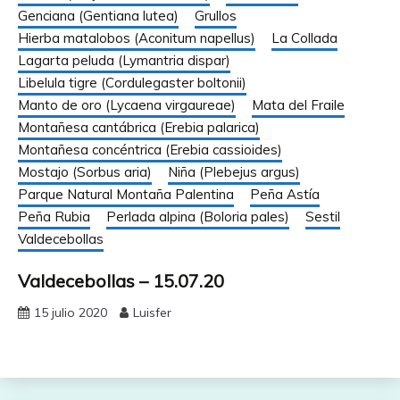
Genciana (Gentiana lutea)
Grullos
Hierba matalobos (Aconitum napellus)
La Collada
Lagarta peluda (Lymantria dispar)
Libelula tigre (Cordulegaster boltonii)
Manto de oro (Lycaena virgaureae)
Mata del Fraile
Montañesa cantábrica (Erebia palarica)
Montañesa concéntrica (Erebia cassioides)
Mostajo (Sorbus aria)
Niña (Plebejus argus)
Parque Natural Montaña Palentina
Peña Astía
Peña Rubia
Perlada alpina (Boloria pales)
Sestil
Valdecebollas
Valdecebollas – 15.07.20
15 julio 2020
Luisfer