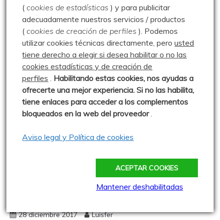
(
cookies de estadísticas
) y para publicitar
adecuadamente nuestros servicios / productos
(
cookies de creación de perfiles
).
Podemos
utilizar cookies técnicas directamente, pero
usted
tiene derecho a elegir si desea habilitar o no las
cookies estadísticas y de creación de
perfiles
.
Habilitando
estas co
okies, nos ayudas a
ofrecerte una mejor experiencia. Si no las habilita,
tiene enlaces para acceder a los complementos
bloqueados en la web del proveedor
.
Cascadas de hielo
Chozo de Tasugueras
Aviso legal y Política de cookies
Fuente la Congrajera
Golobar
Parque Natural Montaña Palentina
Portillo de Seldelafuente
Valdecebollas
ACEPTAR COOKIES
Cascadas de hielo de Valdecebollas –
Mantener deshabilitadas
28.12.17
28 diciembre 2017
Luisfer