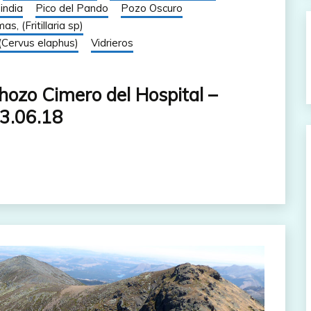
india
Pico del Pando
Pozo Oscuro
s, (Fritillaria sp)
(Cervus elaphus)
Vidrieros
hozo Cimero del Hospital –
23.06.18