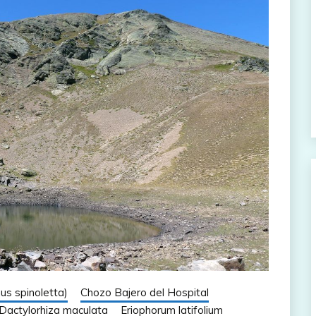
hus spinoletta)
Chozo Bajero del Hospital
Dactylorhiza maculata
Eriophorum latifolium