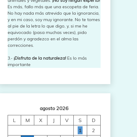
animales y vegetales.
¡No soy ningún experto!
Es más, fallo más que una escopeta de feria.
No hay nada más atrevido que la ignorancia,
y en mi caso, soy muy ignorante. No te tomes
al pie de la letra lo que digo, y, si me he
equivocado (pasa muchas veces), pido
perdón y agradezco en el alma las
correcciones.
3.-
¡Disfruta de la naturaleza!
Es lo más
importante
agosto 2026
L
M
X
J
V
S
D
1
2