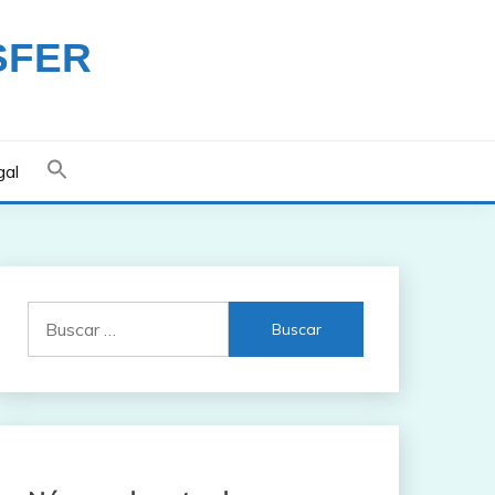
SFER
gal
Buscar: