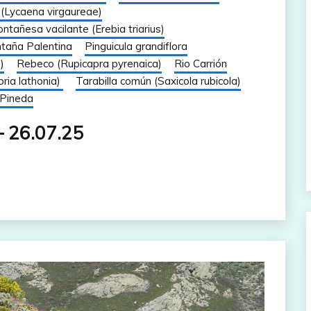
(Lycaena virgaureae)
ntañesa vacilante (Erebia triarius)
taña Palentina
Pinguicula grandiflora
)
Rebeco (Rupicapra pyrenaica)
Rio Carrión
oria lathonia)
Tarabilla común (Saxicola rubicola)
 Pineda
– 26.07.25