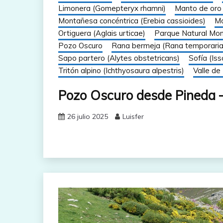
Limonera (Gomepteryx rhamni)
Manto de oro 
Montañesa concéntrica (Erebia cassioides)
Mo
Ortiguera (Aglais urticae)
Parque Natural Mon
Pozo Oscuro
Rana bermeja (Rana temporaria
Sapo partero (Alytes obstetricans)
Sofía (Iss
Tritón alpino (Ichthyosaura alpestris)
Valle de
Pozo Oscuro desde Pineda 
26 julio 2025
Luisfer