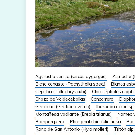
Aguilucho cenizo (Circus pygargus)
Alimoche 
Bicho canasto (Pachythelia spec.)
Blanca esbe
Cejialba (Callophrys rubi)
Chirocephalus diaph
Chozo de Valdecebollas
Concarrera
Diapho
Genciana (Gentiana verna)
Iberodorcadion sp
Montañesa vacilante (Erebia triarius)
Nomeolv
Pamporquero
Phragmatobia fuliginosa
Ran
Rana de San Antonio (Hyla molleri)
Tritón alp