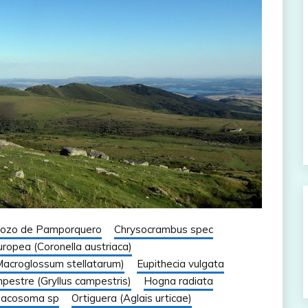
ozo de Pamporquero
Chrysocrambus spec
uropea (Coronella austriaca)
(Macroglossum stellatarum)
Eupithecia vulgata
mpestre (Gryllus campestris)
Hogna radiata
lacosoma sp
Ortiguera (Aglais urticae)