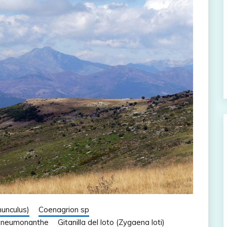
nunculus)
Coenagrion sp
Pneumonanthe
Gitanilla del loto (Zygaena loti)