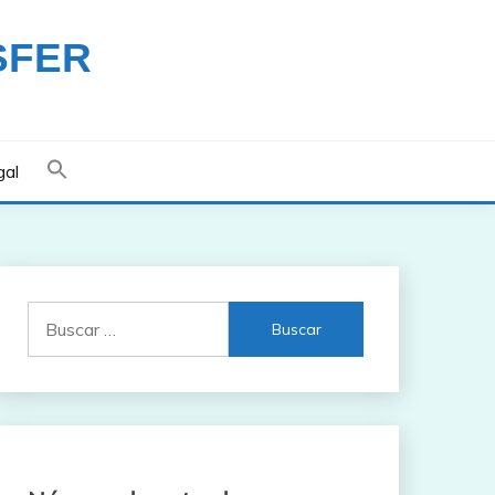
SFER
gal
Buscar: