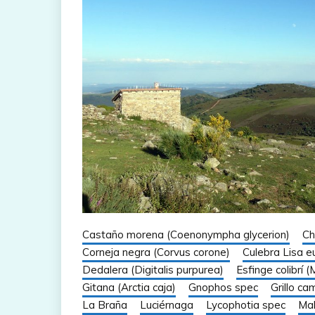
Castaño morena (Coenonympha glycerion)
Ch
Corneja negra (Corvus corone)
Culebra Lisa e
Dedalera (Digitalis purpurea)
Esfinge colibrí 
Gitana (Arctia caja)
Gnophos spec
Grillo ca
La Braña
Luciérnaga
Lycophotia spec
Ma