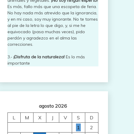
animales y vegetales.
¡No soy ningún experto!
Es más, fallo más que una escopeta de feria.
No hay nada más atrevido que la ignorancia,
y en mi caso, soy muy ignorante. No te tomes
al pie de la letra lo que digo, y, si me he
equivocado (pasa muchas veces), pido
perdón y agradezco en el alma las
correcciones.
3.-
¡Disfruta de la naturaleza!
Es lo más
importante
agosto 2026
L
M
X
J
V
S
D
1
2