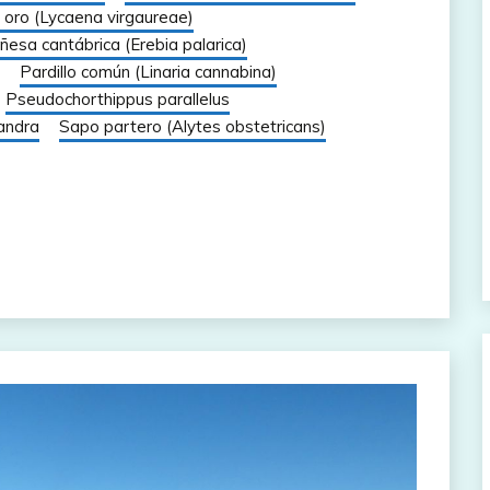
oro (Lycaena virgaureae)
esa cantábrica (Erebia palarica)
Pardillo común (Linaria cannabina)
Pseudochorthippus parallelus
andra
Sapo partero (Alytes obstetricans)