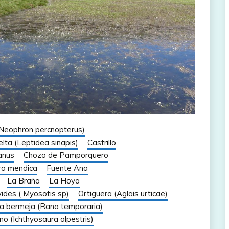
(Neophron percnopterus)
lta (Leptidea sinapis)
Castrillo
anus
Chozo de Pamporquero
ra mendica
Fuente Ana
La Braña
La Hoya
ides ( Myosotis sp)
Ortiguera (Aglais urticae)
a bermeja (Rana temporaria)
ino (Ichthyosaura alpestris)