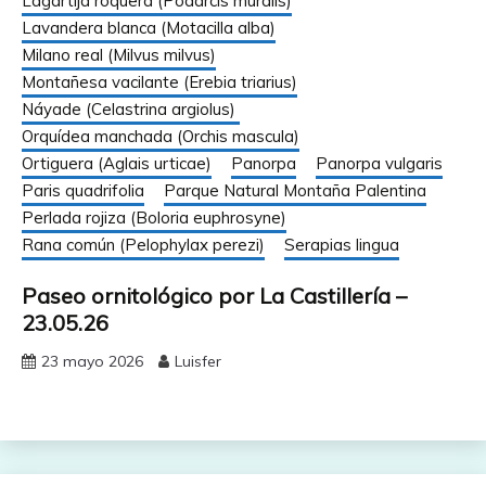
Lagartija roquera (Podarcis muralis)
Lavandera blanca (Motacilla alba)
Milano real (Milvus milvus)
Montañesa vacilante (Erebia triarius)
Náyade (Celastrina argiolus)
Orquídea manchada (Orchis mascula)
Ortiguera (Aglais urticae)
Panorpa
Panorpa vulgaris
Paris quadrifolia
Parque Natural Montaña Palentina
Perlada rojiza (Boloria euphrosyne)
Rana común (Pelophylax perezi)
Serapias lingua
Paseo ornitológico por La Castillería –
23.05.26
23 mayo 2026
Luisfer