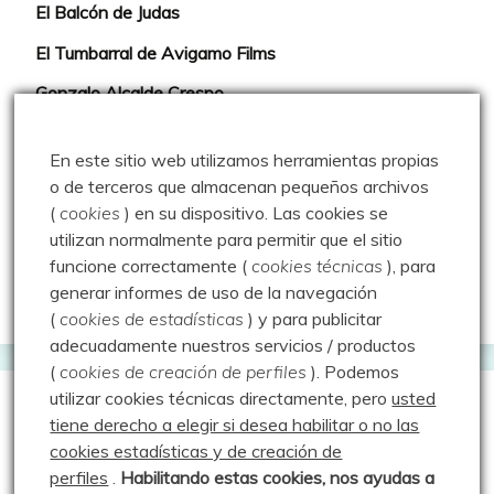
El Balcón de Judas
El Tumbarral de Avigamo Films
Gonzalo Alcalde Crespo
Mis 2miles Palentinos y otras historias
En este sitio web utilizamos herramientas propias
Montaña en libertad
o de terceros que almacenan pequeños archivos
(
cookies
) en su dispositivo.
Las cookies se
Rutas y excursiones con niños
utilizan normalmente para permitir que el sitio
Valdeolea. Río Camesa, la vía azul
funcione correctamente (
cookies técnicas
), para
generar informes de uso de la navegación
Aprendiz de sueños
(
cookies de estadísticas
) y para publicitar
adecuadamente nuestros servicios / productos
(
cookies de creación de perfiles
).
Podemos
utilizar cookies técnicas directamente, pero
usted
Guías de Montaña
tiene derecho a elegir si desea habilitar o no las
cookies estadísticas y de creación de
perfiles
.
Habilitando
estas co
okies, nos ayudas a
Manu - Entre Valles y Cumbre