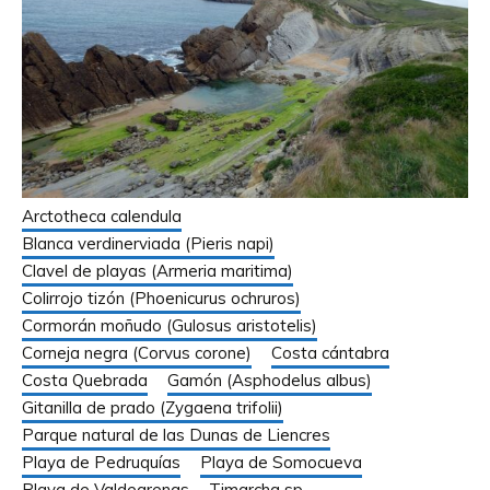
Arctotheca calendula
Blanca verdinerviada (Pieris napi)
Clavel de playas (Armeria maritima)
Colirrojo tizón (Phoenicurus ochruros)
Cormorán moñudo (Gulosus aristotelis)
Corneja negra (Corvus corone)
Costa cántabra
Costa Quebrada
Gamón (Asphodelus albus)
Gitanilla de prado (Zygaena trifolii)
Parque natural de las Dunas de Liencres
Playa de Pedruquías
Playa de Somocueva
Playa de Valdearenas
Timarcha sp