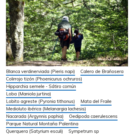
Blanca verdinerviada (Pieris napi)
Calero de Brañosera
Colirrojo tizón (Phoenicurus ochruros)
Hipparchia semele - Sátiro común
Loba (Maniola jurtina)
Lobito agreste (Pyronia tithonus)
Mata del Fraile
Medioluto ibérica (Melanargia lachesis)
Nacarada (Argynnis paphia)
Oedipoda caerulescens
Parque Natural Montaña Palentina
Querquera (Satyrium esculi)
Sympetrum sp