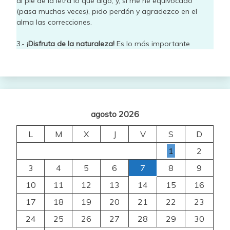
al pie de la letra lo que digo, y, si me he equivocado
(pasa muchas veces), pido perdón y agradezco en el
alma las correcciones.
3.-
¡Disfruta de la naturaleza!
Es lo más importante
agosto 2026
L
M
X
J
V
S
D
1
2
3
4
5
6
7
8
9
10
11
12
13
14
15
16
17
18
19
20
21
22
23
24
25
26
27
28
29
30