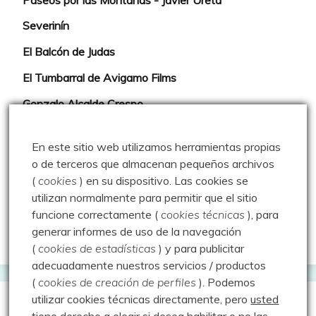
Severinín
El Balcón de Judas
El Tumbarral de Avigamo Films
Gonzalo Alcalde Crespo
Mis 2miles Palentinos y otras historias
En este sitio web utilizamos herramientas propias
Montaña en libertad
o de terceros que almacenan pequeños archivos
(
cookies
) en su dispositivo.
Las cookies se
Rutas y excursiones con niños
utilizan normalmente para permitir que el sitio
Valdeolea. Río Camesa, la vía azul
funcione correctamente (
cookies técnicas
), para
generar informes de uso de la navegación
Aprendiz de sueños
(
cookies de estadísticas
) y para publicitar
adecuadamente nuestros servicios / productos
(
cookies de creación de perfiles
).
Podemos
utilizar cookies técnicas directamente, pero
usted
Guías de Montaña