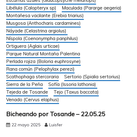
Escamas azules (Glaucopsyche melanops)
Libélula (Calopteryx sp)
Maculada (Pararge aegeria)
Montañesa vacilante (Erebia triarius)
Musgosa (Anthocharis cardamines)
Náyade (Celastrina argiolus)
Níspola (Coenonympha panphilus)
Ortiguera (Aglais urticae)
Parque Natural Montaña Palentina
Perlada rojiza (Boloria euphrosyne)
Rana común (Pelophylax perezi)
Scathophaga stercoraria
Sertorio (Spialia sertorius)
Sierra de la Peña
Sofía (Issoria lathonia)
Tejeda de Tosande
Tejo (Taxus baccata)
Venado (Cervus elaphus)
Bicheando por Tosande – 22.05.25
22 mayo 2025
Luisfer