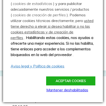
Enredando por la Pedrosa – 14.07.20
(
cookies de estadísticas
) y para publicitar
adecuadamente nuestros servicios / productos
Peña Brez – 18.10.20
(
cookies de creación de perfiles
).
Podemos
A setas por Salcedillo – 21.10.15
utilizar cookies técnicas directamente, pero
usted
tiene derecho a elegir si desea habilitar o no las
Pico Liguardi – 23.07.14
cookies estadísticas y de creación de
El Cable – Collada Bonita – Bulnes – 16.09.18
perfiles
.
Habilitando
estas co
okies, nos ayudas a
ofrecerte una mejor experiencia. Si no las habilita,
Pico Medio del Curavacas por el Corredor Oblicuo y
tiene enlaces para acceder a los complementos
Curruquilla – 25.07.20
bloqueados en la web del proveedor
.
Baño en el Pozo Merino – 25.07.13
Aviso legal y Política de cookies
ACEPTAR COOKIES
Comentarios recientes
Mantener deshabilitadas
Luisfer
en
Erupción volcánica en Valdecebollas –