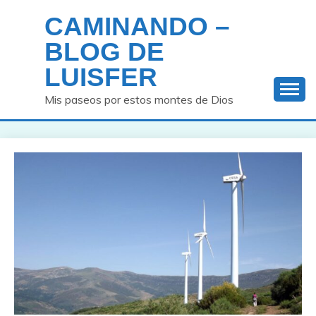
Saltar
CAMINANDO –
al
contenido
BLOG DE
LUISFER
Mis paseos por estos montes de Dios