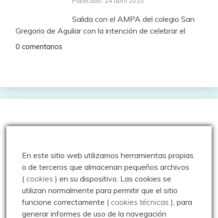
Publicado: 24 abril 2010
Salida con el AMPA del colegio San
Gregorio de Aguilar con la intención de celebrar el
0 comentarios
Entradas más vistas
En este sitio web utilizamos herramientas propias
Los Chozos de Villafría y más – 15.08.19
o de terceros que almacenan pequeños archivos
Escalada – Orbaneja del Castillo – Escalada –
(
cookies
) en su dispositivo.
Las cookies se
16.08.17
utilizan normalmente para permitir que el sitio
funcione correctamente (
cookies técnicas
), para
Pozos de Fuentes Carrionas – 25.08.20
generar informes de uso de la navegación