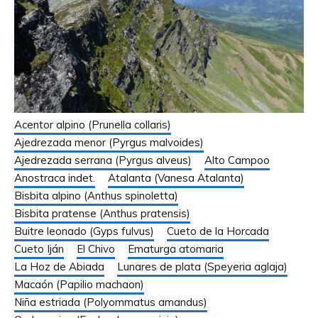
Acentor alpino (Prunella collaris)
Ajedrezada menor (Pyrgus malvoides)
Ajedrezada serrana (Pyrgus alveus)
Alto Campoo
Anostraca indet.
Atalanta (Vanesa Atalanta)
Bisbita alpino (Anthus spinoletta)
Bisbita pratense (Anthus pratensis)
Buitre leonado (Gyps fulvus)
Cueto de la Horcada
Cueto Iján
El Chivo
Ematurga atomaria
La Hoz de Abiada
Lunares de plata (Speyeria aglaja)
Macaón (Papilio machaon)
Niña estriada (Polyommatus amandus)