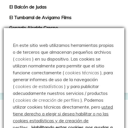
El Balcón de Judas
El Tumbarral de Avigamo Films
Gonzalo Alcalde Crespo
Mis 2miles Palentinos y otras historias
En este sitio web utilizamos herramientas propias
Montaña en libertad
o de terceros que almacenan pequeños archivos
(
cookies
) en su dispositivo.
Las cookies se
Rutas y excursiones con niños
utilizan normalmente para permitir que el sitio
Valdeolea. Río Camesa, la vía azul
funcione correctamente (
cookies técnicas
), para
generar informes de uso de la navegación
Aprendiz de sueños
(
cookies de estadísticas
) y para publicitar
adecuadamente nuestros servicios / productos
(
cookies de creación de perfiles
).
Podemos
utilizar cookies técnicas directamente, pero
usted
Guías de Montaña
tiene derecho a elegir si desea habilitar o no las
cookies estadísticas y de creación de
perfiles
.
Habilitando
estas co
okies, nos ayudas a