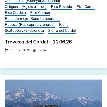
Ondas rojas (Euphrydryas aurinia)
Ortiguera (Aglais urticae)
Pico Bóveda
Pico Cordel
Pico Cordela
Pico Cornón
Rana bermeja (Rana temporaria)
Rebeco (Rupicapra pyrenaica)
Riaño
Scotopteryx mucronata
Sierra del Cordel
Travesía del Cordel – 11.06.26
11 junio 2026
Luisfer