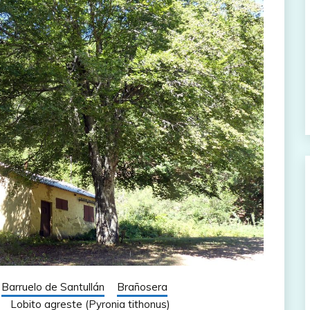
Barruelo de Santullán
Brañosera
Lobito agreste (Pyronia tithonus)