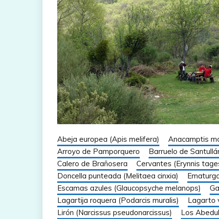
Abeja europea (Apis melifera)
Anacamptis mo
Arroyo de Pamporquero
Barruelo de Santullá
Calero de Brañosera
Cervantes (Erynnis tage
Doncella punteada (Melitaea cinxia)
Ematurga
Escamas azules (Glaucopsyche melanops)
Ga
Lagartija roquera (Podarcis muralis)
Lagarto v
Lirón (Narcissus pseudonarcissus)
Los Abedu