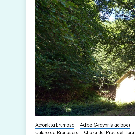
Acronicta brumosa
Adipe (Argynnis adippe)
Calero de Brañosera
Chozu del Prau del Toru