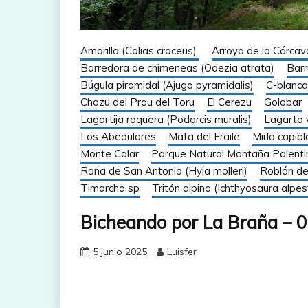
Amarilla (Colias croceus)
Arroyo de la Cárcav
Barredora de chimeneas (Odezia atrata)
Barr
Búgula piramidal (Ajuga pyramidalis)
C-blanca
Chozu del Prau del Toru
El Cerezu
Golobar
Lagartija roquera (Podarcis muralis)
Lagarto v
Los Abedulares
Mata del Fraile
Mirlo capib
Monte Calar
Parque Natural Montaña Palenti
Rana de San Antonio (Hyla molleri)
Roblón d
Timarcha sp
Tritón alpino (Ichthyosaura alpest
Bicheando por La Braña – 
5 junio 2025
Luisfer