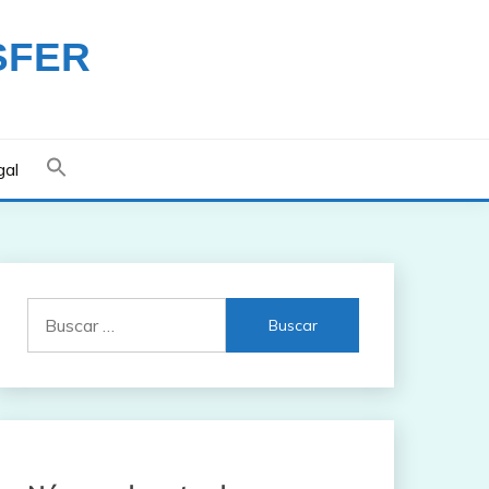
SFER
gal
Buscar: