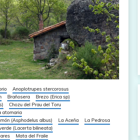
rio
Anoplotrupes stercorosus
n
Brañosera
Brezo (Erica sp)
s)
Chozu del Prau del Toru
 atomaria
món (Asphodelus albus)
La Aceña
La Pedrosa
erde (Lacerta bilineata)
lares
Mata del Fraile