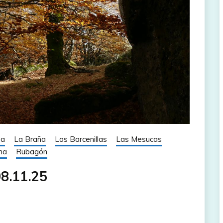
ña
La Braña
Las Barcenillas
Las Mesucas
na
Rubagón
08.11.25