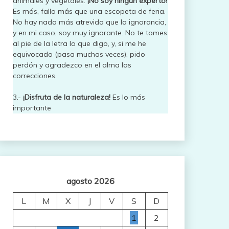
animales y vegetales.
¡No soy ningún experto!
Es más, fallo más que una escopeta de feria.
No hay nada más atrevido que la ignorancia,
y en mi caso, soy muy ignorante. No te tomes
al pie de la letra lo que digo, y, si me he
equivocado (pasa muchas veces), pido
perdón y agradezco en el alma las
correcciones.
3.-
¡Disfruta de la naturaleza!
Es lo más
importante
agosto 2026
L
M
X
J
V
S
D
1
2