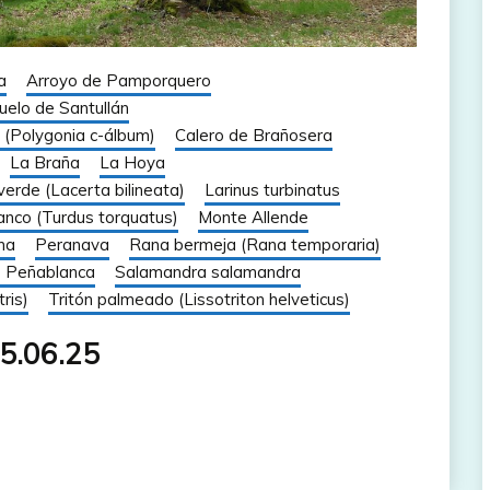
a
Arroyo de Pamporquero
uelo de Santullán
 (Polygonia c-álbum)
Calero de Brañosera
La Braña
La Hoya
erde (Lacerta bilineata)
Larinus turbinatus
lanco (Turdus torquatus)
Monte Allende
na
Peranava
Rana bermeja (Rana temporaria)
e Peñablanca
Salamandra salamandra
ris)
Tritón palmeado (Lissotriton helveticus)
05.06.25