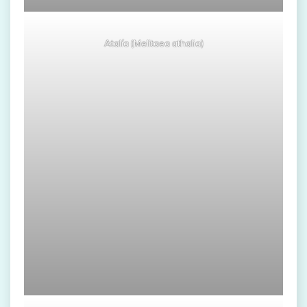
Atalía (Melitaea athalia)