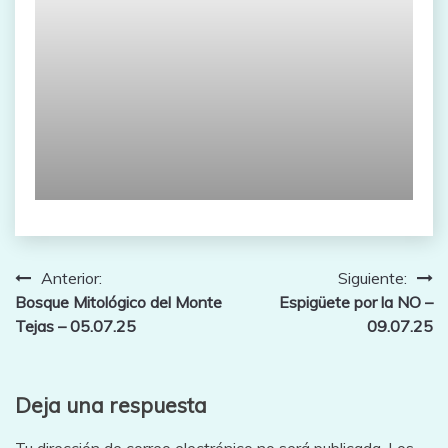
Navegación
Anterior:
Siguiente:
Bosque Mitológico del Monte
Espigüete por la NO –
de
Tejas – 05.07.25
09.07.25
entradas
Deja una respuesta