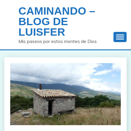
Saltar
CAMINANDO –
al
contenido
BLOG DE
LUISFER
Mis paseos por estos montes de Dios