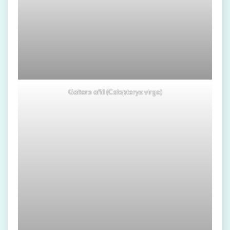
Gaitero añil (Calopteryx virgo)