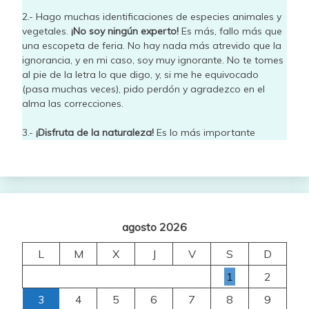
2.- Hago muchas identificaciones de especies animales y
vegetales.
¡No soy ningún experto!
Es más, fallo más que
una escopeta de feria. No hay nada más atrevido que la
ignorancia, y en mi caso, soy muy ignorante. No te tomes
al pie de la letra lo que digo, y, si me he equivocado
(pasa muchas veces), pido perdón y agradezco en el
alma las correcciones.
3.-
¡Disfruta de la naturaleza!
Es lo más importante
agosto 2026
L
M
X
J
V
S
D
1
2
3
4
5
6
7
8
9