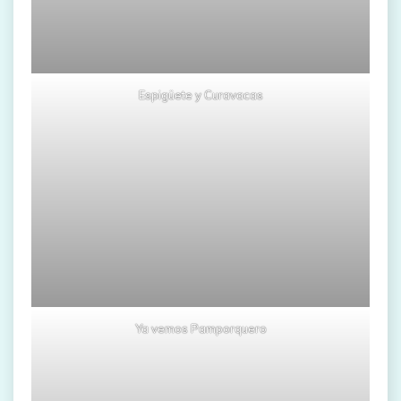
Espigüete y Curavacas
Ya vemos Pamporquero