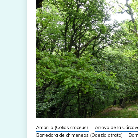
Amarilla (Colias croceus)
Arroyo de la Cárcav
Barredora de chimeneas (Odezia atrata)
Barr