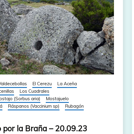
aldecebollas
El Cerezu
La Aceña
enillas
Los Cuadrales
stajo (Sorbus aria)
Mostajuelo
cá
Ráspanos (Vaccinium sp)
Rubagón
por la Braña – 20.09.23