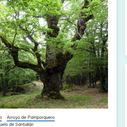
a
Arroyo de Pamporquero
uelo de Santullán