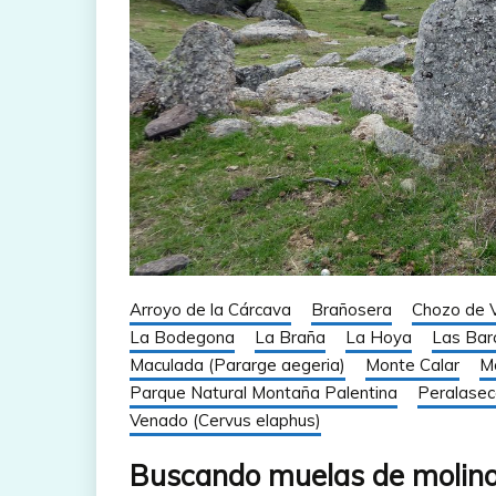
Arroyo de la Cárcava
Brañosera
Chozo de V
La Bodegona
La Braña
La Hoya
Las Barc
Maculada (Pararge aegeria)
Monte Calar
Mo
Parque Natural Montaña Palentina
Peralase
Venado (Cervus elaphus)
Buscando muelas de molino 