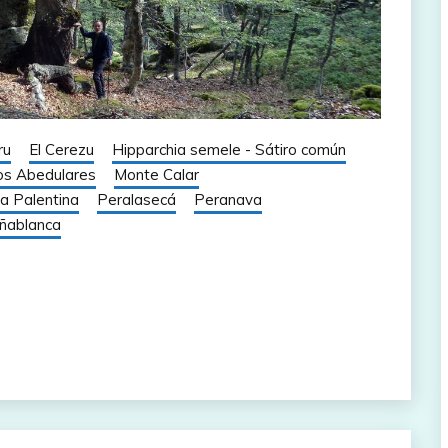
ru
El Cerezu
Hipparchia semele - Sátiro común
os Abedulares
Monte Calar
a Palentina
Peralasecá
Peranava
ñablanca