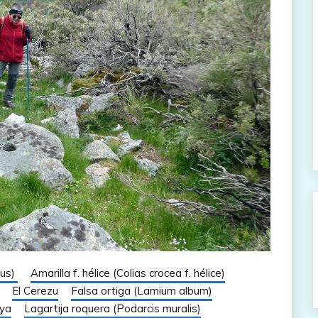
eus)
Amarilla f. hélice (Colias crocea f. hélice)
El Cerezu
Falsa ortiga (Lamium album)
ya
Lagartija roquera (Podarcis muralis)