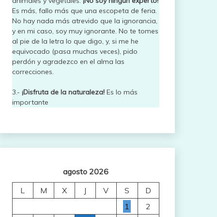
animales y vegetales.
¡No soy ningún experto!
Es más, fallo más que una escopeta de feria.
No hay nada más atrevido que la ignorancia,
y en mi caso, soy muy ignorante. No te tomes
al pie de la letra lo que digo, y, si me he
equivocado (pasa muchas veces), pido
perdón y agradezco en el alma las
correcciones.
3.-
¡Disfruta de la naturaleza!
Es lo más
importante
agosto 2026
L
M
X
J
V
S
D
1
2