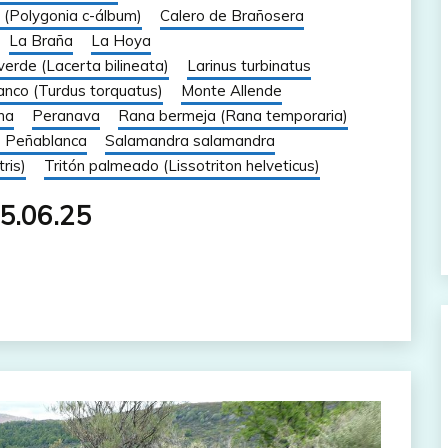
 (Polygonia c-álbum)
Calero de Brañosera
La Braña
La Hoya
erde (Lacerta bilineata)
Larinus turbinatus
lanco (Turdus torquatus)
Monte Allende
na
Peranava
Rana bermeja (Rana temporaria)
e Peñablanca
Salamandra salamandra
ris)
Tritón palmeado (Lissotriton helveticus)
05.06.25