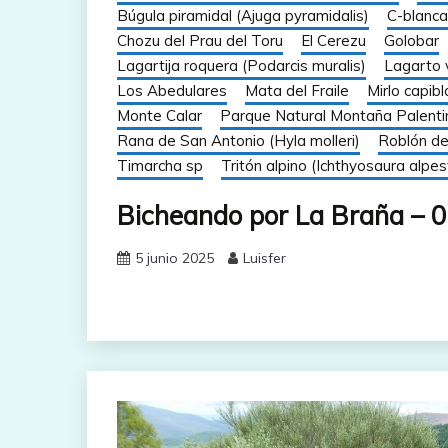
Búgula piramidal (Ajuga pyramidalis)
C-blanca
Chozu del Prau del Toru
El Cerezu
Golobar
Lagartija roquera (Podarcis muralis)
Lagarto v
Los Abedulares
Mata del Fraile
Mirlo capib
Monte Calar
Parque Natural Montaña Palenti
Rana de San Antonio (Hyla molleri)
Roblón d
Timarcha sp
Tritón alpino (Ichthyosaura alpest
Bicheando por La Braña – 
5 junio 2025
Luisfer