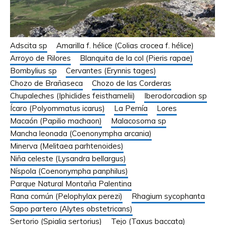
Adscita sp
Amarilla f. hélice (Colias crocea f. hélice)
Arroyo de Rilores
Blanquita de la col (Pieris rapae)
Bombylius sp
Cervantes (Erynnis tages)
Chozo de Brañaseca
Chozo de las Corderas
Chupaleches (Iphiclides feisthamelii)
Iberodorcadion sp
Ícaro (Polyommatus icarus)
La Pernía
Lores
Macaón (Papilio machaon)
Malacosoma sp
Mancha leonada (Coenonympha arcania)
Minerva (Melitaea parhtenoides)
Niña celeste (Lysandra bellargus)
Níspola (Coenonympha panphilus)
Parque Natural Montaña Palentina
Rana común (Pelophylax perezi)
Rhagium sycophanta
Sapo partero (Alytes obstetricans)
Sertorio (Spialia sertorius)
Tejo (Taxus baccata)