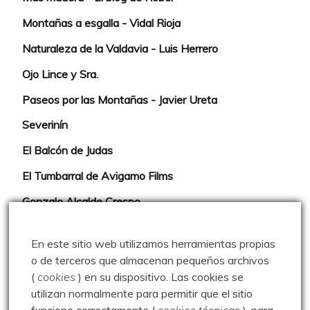
Montañas a esgalla - Vidal Rioja
Naturaleza de la Valdavia - Luis Herrero
Ojo Lince y Sra.
Paseos por las Montañas - Javier Ureta
Severinín
El Balcón de Judas
El Tumbarral de Avigamo Films
Gonzalo Alcalde Crespo
Mis 2miles Palentinos y otras historias
En este sitio web utilizamos herramientas propias
Montaña en libertad
o de terceros que almacenan pequeños archivos
(
cookies
) en su dispositivo.
Las cookies se
Rutas y excursiones con niños
utilizan normalmente para permitir que el sitio
Valdeolea. Río Camesa, la vía azul