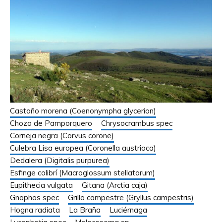
Castaño morena (Coenonympha glycerion)
Chozo de Pamporquero
Chrysocrambus spec
Corneja negra (Corvus corone)
Culebra Lisa europea (Coronella austriaca)
Dedalera (Digitalis purpurea)
Esfinge colibrí (Macroglossum stellatarum)
Eupithecia vulgata
Gitana (Arctia caja)
Gnophos spec
Grillo campestre (Gryllus campestris)
Hogna radiata
La Braña
Luciérnaga