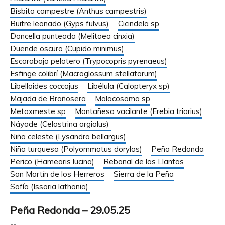
Bisbita campestre (Anthus campestris)
Buitre leonado (Gyps fulvus)
Cicindela sp
Doncella punteada (Melitaea cinxia)
Duende oscuro (Cupido minimus)
Escarabajo pelotero (Trypocopris pyrenaeus)
Esfinge colibrí (Macroglossum stellatarum)
Libelloides coccajus
Libélula (Calopteryx sp)
Majada de Brañosera
Malacosoma sp
Metaxmeste sp
Montañesa vacilante (Erebia triarius)
Náyade (Celastrina argiolus)
Niña celeste (Lysandra bellargus)
Niña turquesa (Polyommatus dorylas)
Peña Redonda
Perico (Hamearis lucina)
Rebanal de las Llantas
San Martín de los Herreros
Sierra de la Peña
Sofía (Issoria lathonia)
Peña Redonda – 29.05.25