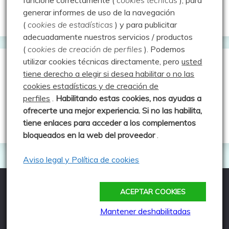
funcione correctamente (
cookies técnicas
), para
generar informes de uso de la navegación
Aprendiz de sueños
(
cookies de estadísticas
) y para publicitar
adecuadamente nuestros servicios / productos
(
cookies de creación de perfiles
).
Podemos
utilizar cookies técnicas directamente, pero
usted
Guías de Montaña
tiene derecho a elegir si desea habilitar o no las
cookies estadísticas y de creación de
perfiles
.
Habilitando
estas co
okies, nos ayudas a
Manu - Entre Valles y Cumbre
ofrecerte una mejor experiencia. Si no las habilita,
Luis Crespo Fernández
tiene enlaces para acceder a los complementos
bloqueados en la web del proveedor
.
Aviso legal y Política de cookies
ACEPTAR COOKIES
Todos los derechos reservados
Funciona gracias a WordPress
|
Tema: Fairy por
Mantener deshabilitadas
Candid Themes
.