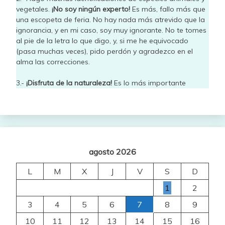
vegetales.
¡No soy ningún experto!
Es más, fallo más que
una escopeta de feria. No hay nada más atrevido que la
ignorancia, y en mi caso, soy muy ignorante. No te tomes
al pie de la letra lo que digo, y, si me he equivocado
(pasa muchas veces), pido perdón y agradezco en el
alma las correcciones.
3.-
¡Disfruta de la naturaleza!
Es lo más importante
agosto 2026
L
M
X
J
V
S
D
1
2
3
4
5
6
7
8
9
10
11
12
13
14
15
16