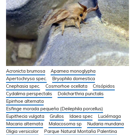
Acronicta brumosa
Apamea monoglypha
Apertochrysa spec.
Bryophila domestica
Cnephasia spec.
Cosmorhoe ocellata
Crisópidos
Cydalima perspectalis
Dolicharthria punctalis
Epirrhoe alternata
Esfinge morada pequeña (Deilephila porcellus)
Eupithecia vulgata
Grullos
Idaea spec
Luciérnaga
Macaria alternata
Malacosoma sp
Nudaria mundana
Oligia versicolor
Parque Natural Montaña Palentina