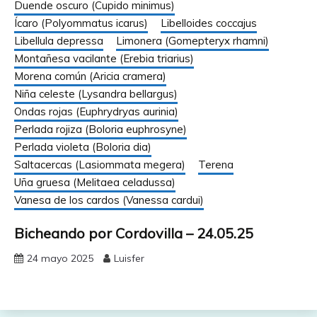
Duende oscuro (Cupido minimus)
Ícaro (Polyommatus icarus)
Libelloides coccajus
Libellula depressa
Limonera (Gomepteryx rhamni)
Montañesa vacilante (Erebia triarius)
Morena común (Aricia cramera)
Niña celeste (Lysandra bellargus)
Ondas rojas (Euphrydryas aurinia)
Perlada rojiza (Boloria euphrosyne)
Perlada violeta (Boloria dia)
Saltacercas (Lasiommata megera)
Terena
Uña gruesa (Melitaea celadussa)
Vanesa de los cardos (Vanessa cardui)
Bicheando por Cordovilla – 24.05.25
24 mayo 2025
Luisfer