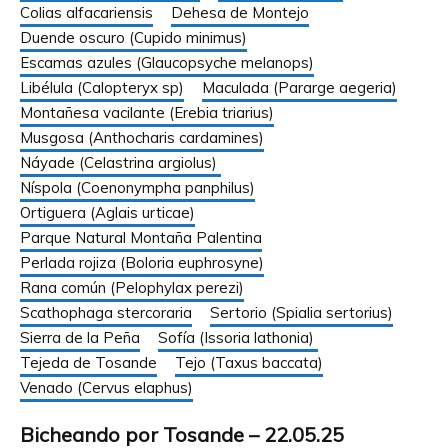
Colias alfacariensis
Dehesa de Montejo
Duende oscuro (Cupido minimus)
Escamas azules (Glaucopsyche melanops)
Libélula (Calopteryx sp)
Maculada (Pararge aegeria)
Montañesa vacilante (Erebia triarius)
Musgosa (Anthocharis cardamines)
Náyade (Celastrina argiolus)
Níspola (Coenonympha panphilus)
Ortiguera (Aglais urticae)
Parque Natural Montaña Palentina
Perlada rojiza (Boloria euphrosyne)
Rana común (Pelophylax perezi)
Scathophaga stercoraria
Sertorio (Spialia sertorius)
Sierra de la Peña
Sofía (Issoria lathonia)
Tejeda de Tosande
Tejo (Taxus baccata)
Venado (Cervus elaphus)
Bicheando por Tosande – 22.05.25