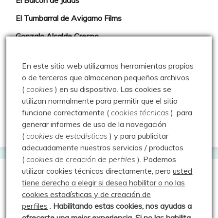
El Balcón de Judas
El Tumbarral de Avigamo Films
Gonzalo Alcalde Crespo
Mis 2miles Palentinos y otras historias
En este sitio web utilizamos herramientas propias
Montaña en libertad
o de terceros que almacenan pequeños archivos
(
cookies
) en su dispositivo.
Las cookies se
Rutas y excursiones con niños
utilizan normalmente para permitir que el sitio
Valdeolea. Río Camesa, la vía azul
funcione correctamente (
cookies técnicas
), para
generar informes de uso de la navegación
Aprendiz de sueños
(
cookies de estadísticas
) y para publicitar
adecuadamente nuestros servicios / productos
(
cookies de creación de perfiles
).
Podemos
utilizar cookies técnicas directamente, pero
usted
Guías de Montaña
tiene derecho a elegir si desea habilitar o no las
cookies estadísticas y de creación de
perfiles
.
Habilitando
estas co
okies, nos ayudas a
Manu - Entre Valles y Cumbre
ofrecerte una mejor experiencia. Si no las habilita,