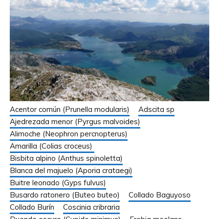
Acentor común (Prunella modularis)
Adscita sp
Ajedrezada menor (Pyrgus malvoides)
Alimoche (Neophron percnopterus)
Amarilla (Colias croceus)
Bisbita alpino (Anthus spinoletta)
Blanca del majuelo (Aporia crataegi)
Buitre leonado (Gyps fulvus)
Busardo ratonero (Buteo buteo)
Collado Baguyoso
Collado Burín
Coscinia cribraria