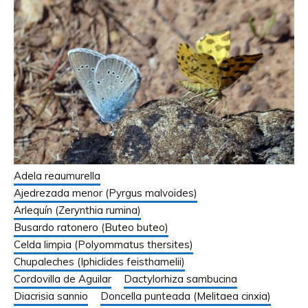
Adela reaumurella
Ajedrezada menor (Pyrgus malvoides)
Arlequín (Zerynthia rumina)
Busardo ratonero (Buteo buteo)
Celda limpia (Polyommatus thersites)
Chupaleches (Iphiclides feisthamelii)
Cordovilla de Aguilar
Dactylorhiza sambucina
Diacrisia sannio
Doncella punteada (Melitaea cinxia)