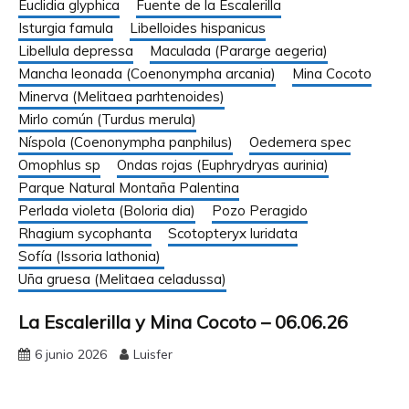
Euclidia glyphica
Fuente de la Escalerilla
Isturgia famula
Libelloides hispanicus
Libellula depressa
Maculada (Pararge aegeria)
Mancha leonada (Coenonympha arcania)
Mina Cocoto
Minerva (Melitaea parhtenoides)
Mirlo común (Turdus merula)
Níspola (Coenonympha panphilus)
Oedemera spec
Omophlus sp
Ondas rojas (Euphrydryas aurinia)
Parque Natural Montaña Palentina
Perlada violeta (Boloria dia)
Pozo Peragido
Rhagium sycophanta
Scotopteryx luridata
Sofía (Issoria lathonia)
Uña gruesa (Melitaea celadussa)
La Escalerilla y Mina Cocoto – 06.06.26
6 junio 2026
Luisfer