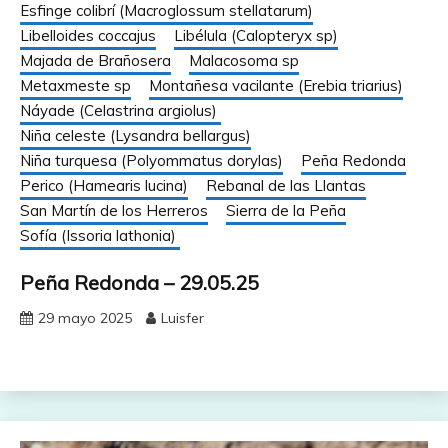
Esfinge colibrí (Macroglossum stellatarum)
Libelloides coccajus
Libélula (Calopteryx sp)
Majada de Brañosera
Malacosoma sp
Metaxmeste sp
Montañesa vacilante (Erebia triarius)
Náyade (Celastrina argiolus)
Niña celeste (Lysandra bellargus)
Niña turquesa (Polyommatus dorylas)
Peña Redonda
Perico (Hamearis lucina)
Rebanal de las Llantas
San Martín de los Herreros
Sierra de la Peña
Sofía (Issoria lathonia)
Peña Redonda – 29.05.25
29 mayo 2025
Luisfer