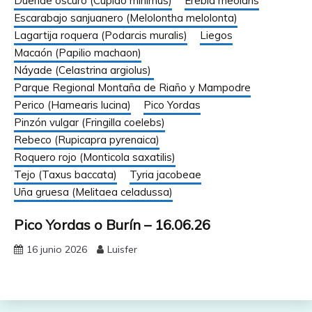
Duende oscuro (Cupido minimus)
Erebia meolans
Escarabajo sanjuanero (Melolontha melolonta)
Lagartija roquera (Podarcis muralis)
Liegos
Macaón (Papilio machaon)
Náyade (Celastrina argiolus)
Parque Regional Montaña de Riaño y Mampodre
Perico (Hamearis lucina)
Pico Yordas
Pinzón vulgar (Fringilla coelebs)
Rebeco (Rupicapra pyrenaica)
Roquero rojo (Monticola saxatilis)
Tejo (Taxus baccata)
Tyria jacobeae
Uña gruesa (Melitaea celadussa)
Pico Yordas o Burín – 16.06.26
16 junio 2026
Luisfer