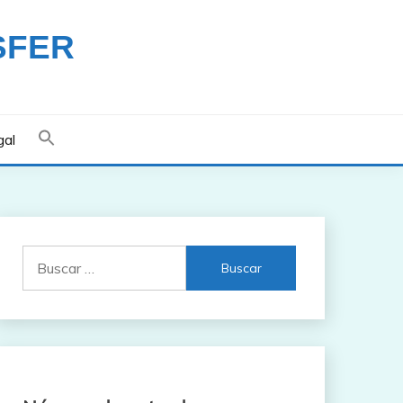
SFER
gal
Buscar: