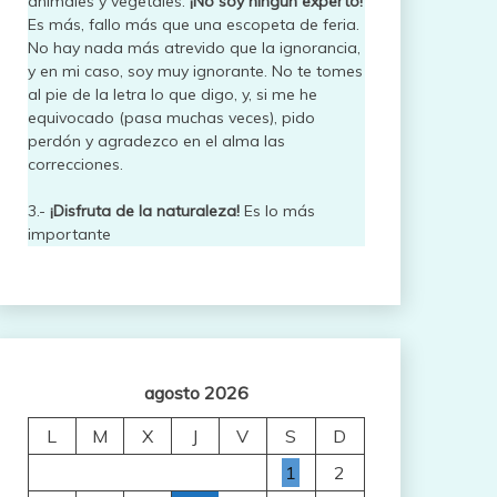
animales y vegetales.
¡No soy ningún experto!
Es más, fallo más que una escopeta de feria.
No hay nada más atrevido que la ignorancia,
y en mi caso, soy muy ignorante. No te tomes
al pie de la letra lo que digo, y, si me he
equivocado (pasa muchas veces), pido
perdón y agradezco en el alma las
correcciones.
3.-
¡Disfruta de la naturaleza!
Es lo más
importante
agosto 2026
L
M
X
J
V
S
D
1
2