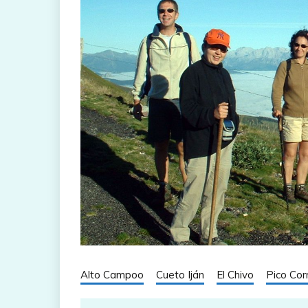
Alto Campoo
Cueto Iján
El Chivo
Pico Cor