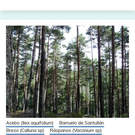
Acebo (Ilex aquifolium)
Barruelo de Santullán
Brezo (Calluna sp)
Ráspanos (Vaccinium sp)