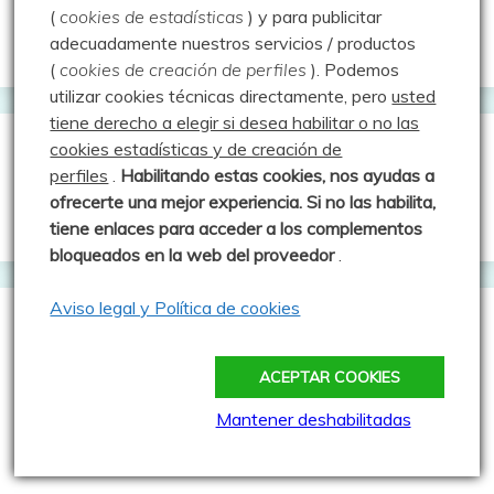
(
cookies de estadísticas
) y para publicitar
Rutas
adecuadamente nuestros servicios / productos
por
(
cookies de creación de perfiles
).
Podemos
fecha
utilizar cookies técnicas directamente, pero
usted
tiene derecho a elegir si desea habilitar o no las
cookies estadísticas y de creación de
Categorías
perfiles
.
Habilitando
estas co
okies, nos ayudas a
ofrecerte una mejor experiencia. Si no las habilita,
tiene enlaces para acceder a los complementos
bloqueados en la web del proveedor
.
Aviso legal y Política de cookies
Entradas al azar
ACEPTAR COOKIES
Valle Ciego y Puente del
Mantener deshabilitadas
Diablo – 02.09.25
Publicado: 2 septiembre 2025