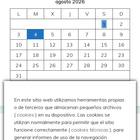
agosto 2026
L
M
X
J
V
S
D
1
2
3
4
5
6
7
8
9
10
11
12
13
14
15
16
17
18
19
20
21
22
23
24
25
26
27
28
29
30
31
« Jul
En este sitio web utilizamos herramientas propias
o de terceros que almacenan pequeños archivos
(
cookies
) en su dispositivo.
Las cookies se
utilizan normalmente para permitir que el sitio
Rutas por fecha
funcione correctamente (
cookies técnicas
), para
generar informes de uso de la navegación