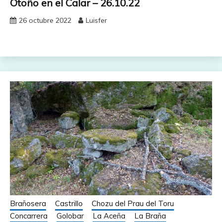
Otoño en el Calar – 26.10.22
26 octubre 2022
Luisfer
Brañosera
Castrillo
Chozu del Prau del Toru
Concarrera
Golobar
La Aceña
La Braña