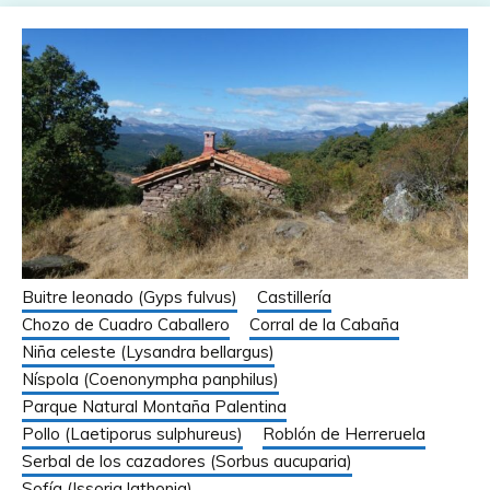
Buitre leonado (Gyps fulvus)
Castillería
Chozo de Cuadro Caballero
Corral de la Cabaña
Niña celeste (Lysandra bellargus)
Níspola (Coenonympha panphilus)
Parque Natural Montaña Palentina
Pollo (Laetiporus sulphureus)
Roblón de Herreruela
Serbal de los cazadores (Sorbus aucuparia)
Sofía (Issoria lathonia)