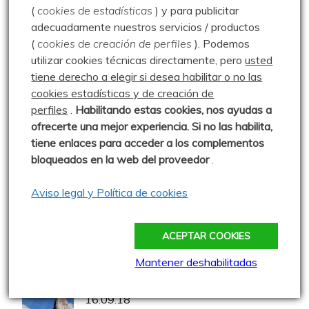
(
cookies de estadísticas
) y para publicitar
adecuadamente nuestros servicios / productos
Pozos de Fuentes Carrionas – 25.08.20
(
cookies de creación de perfiles
).
Podemos
utilizar cookies técnicas directamente, pero
usted
tiene derecho a elegir si desea habilitar o no las
cookies estadísticas y de creación de
Peña Brez – 18.10.20
perfiles
.
Habilitando
estas co
okies, nos ayudas a
ofrecerte una mejor experiencia. Si no las habilita,
tiene enlaces para acceder a los complementos
bloqueados en la web del proveedor
.
A setas por Salcedillo – 21.10.15
Aviso legal y Política de cookies
Pico Liguardi – 23.07.14
ACEPTAR COOKIES
Mantener deshabilitadas
El Cable – Collada Bonita – Bulnes –
16.09.18