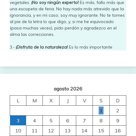
vegetales.
¡No soy ningún experto!
Es más, fallo más que
una escopeta de feria. No hay nada más atrevido que la
ignorancia, y en mi caso, soy muy ignorante. No te tomes
al pie de la letra lo que digo, y, si me he equivocado
(pasa muchas veces), pido perdón y agradezco en el
alma las correcciones.
3.-
¡Disfruta de la naturaleza!
Es lo más importante
agosto 2026
L
M
X
J
V
S
D
1
2
3
4
5
6
7
8
9
10
11
12
13
14
15
16