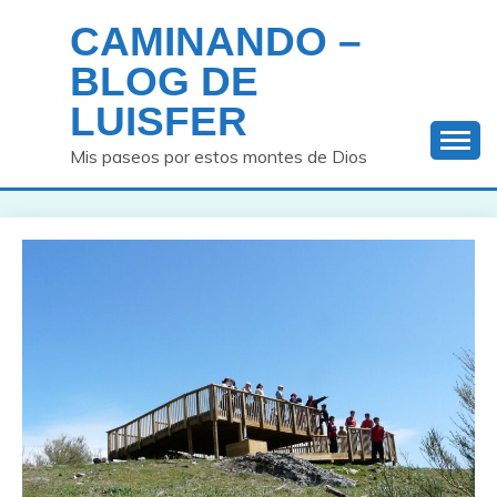
Saltar
CAMINANDO –
al
contenido
BLOG DE
LUISFER
Mis paseos por estos montes de Dios