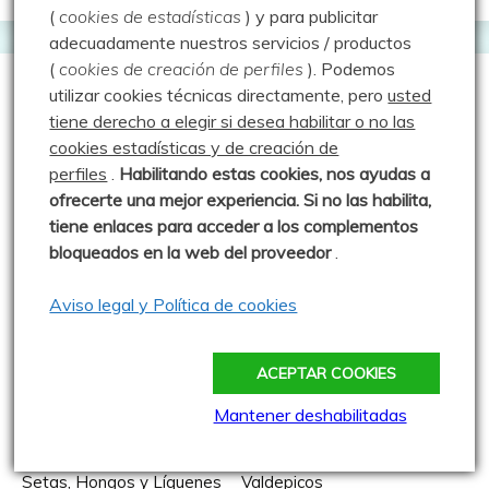
(
cookies de estadísticas
) y para publicitar
adecuadamente nuestros servicios / productos
(
cookies de creación de perfiles
).
Podemos
utilizar cookies técnicas directamente, pero
usted
tiene derecho a elegir si desea habilitar o no las
cookies estadísticas y de creación de
perfiles
.
Habilitando
estas co
okies, nos ayudas a
ofrecerte una mejor experiencia. Si no las habilita,
tiene enlaces para acceder a los complementos
bloqueados en la web del proveedor
.
Aviso legal y Política de cookies
ACEPTAR COOKIES
Mantener deshabilitadas
Boletus edulis
Mantis religiosa
Parque Natural Montaña Palentina
Setas, Hongos y Líquenes
Valdepicos