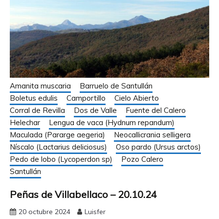
Amanita muscaria
Barruelo de Santullán
Boletus edulis
Camportillo
Cielo Abierto
Corral de Revilla
Dos de Valle
Fuente del Calero
Helechar
Lengua de vaca (Hydnum repandum)
Maculada (Pararge aegeria)
Neocallicrania selligera
Níscalo (Lactarius deliciosus)
Oso pardo (Ursus arctos)
Pedo de lobo (Lycoperdon sp)
Pozo Calero
Santullán
Peñas de Villabellaco – 20.10.24
20 octubre 2024
Luisfer