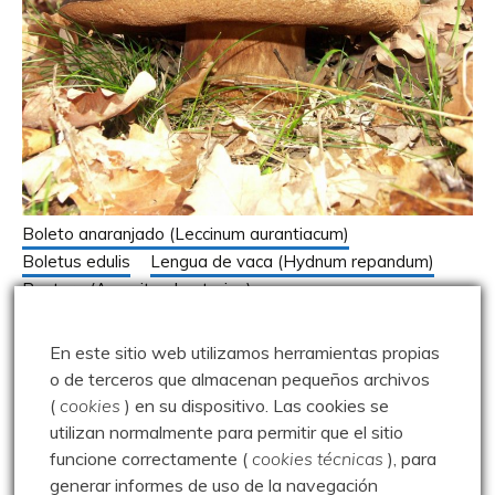
Boleto anaranjado (Leccinum aurantiacum)
Boletus edulis
Lengua de vaca (Hydnum repandum)
Pantera (Amanita phanterina)
Parque Natural Montaña Palentina
Setas, Hongos y Líquenes
En este sitio web utilizamos herramientas propias
o de terceros que almacenan pequeños archivos
Más setas, en Monteaguilar – 11.11.06
(
cookies
) en su dispositivo.
Las cookies se
utilizan normalmente para permitir que el sitio
11 noviembre 2006
Luisfer
funcione correctamente (
cookies técnicas
), para
generar informes de uso de la navegación