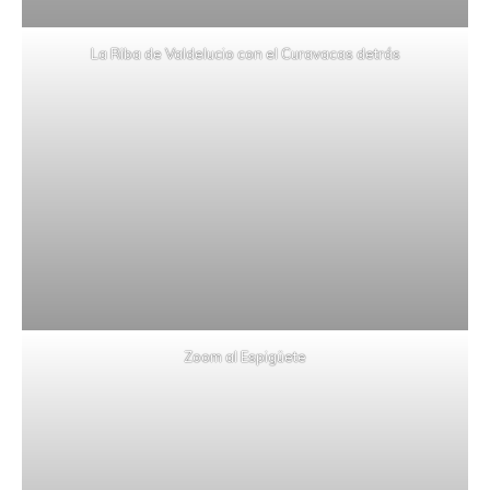
La Riba de Valdelucio con el Curavacas detrás
Zoom al Espigüete