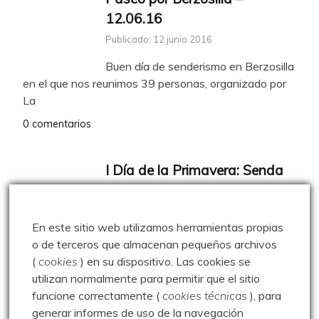
12.06.16
Publicado: 12 junio 2016
Buen día de senderismo en Berzosilla
en el que nos reunimos 39 personas, organizado por
La
0 comentarios
I Día de la Primavera: Senda
de Ursi – 24.05.09
Publicado: 24 mayo 2009
En este sitio web utilizamos herramientas propias
El 24 de Mayo hicimos la Senda de
o de terceros que almacenan pequeños archivos
Ursi, actividad organizada por la Escalerilla y la
(
cookies
) en su dispositivo.
Las cookies se
utilizan normalmente para permitir que el sitio
0 comentarios
funcione correctamente (
cookies técnicas
), para
generar informes de uso de la navegación