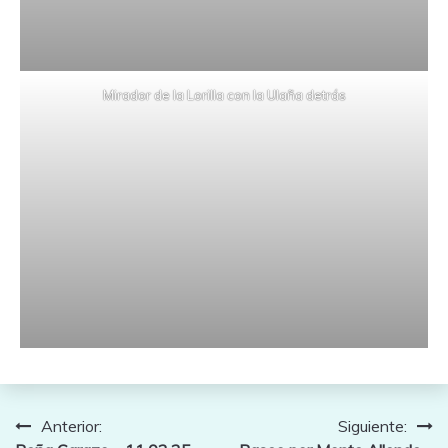
Mirador de la Lorilla con la Ulaña detrás
Navegación
Anterior:
Siguiente: