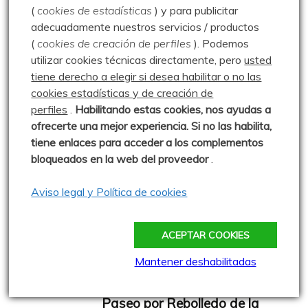
Senda de La Pedrosa –
(
cookies de estadísticas
) y para publicitar
11.01.03
adecuadamente nuestros servicios / productos
(
cookies de creación de perfiles
).
Podemos
Publicado: 11 enero 2003
utilizar cookies técnicas directamente, pero
usted
Otro paseo más por la senda, esta
tiene derecho a elegir si desea habilitar o no las
vez en enero y con nieve.
cookies estadísticas y de creación de
perfiles
.
Habilitando
estas co
okies, nos ayudas a
0 comentarios
ofrecerte una mejor experiencia. Si no las habilita,
tiene enlaces para acceder a los complementos
Paseo y comida de fin de año
bloqueados en la web del proveedor
.
de la Escalerilla – 16.12.12
Aviso legal y Política de cookies
Publicado: 16 diciembre 2012
El día que celebramos la comida de
fin de año de la Escalerilla, siempre damos un
ACEPTAR COOKIES
0 comentarios
Mantener deshabilitadas
Paseo por Rebolledo de la