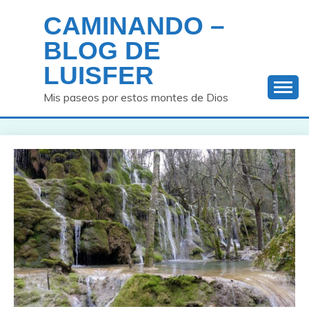
Saltar
CAMINANDO –
al
contenido
BLOG DE
LUISFER
Mis paseos por estos montes de Dios