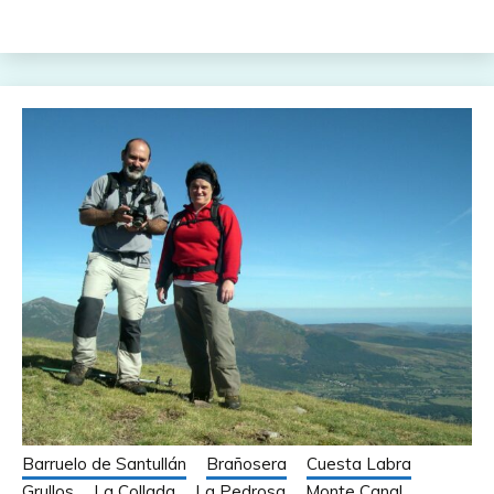
Barruelo de Santullán
Brañosera
Cuesta Labra
Grullos
La Collada
La Pedrosa
Monte Canal