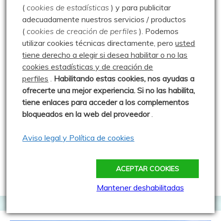
(
cookies de estadísticas
) y para publicitar
adecuadamente nuestros servicios / productos
(
cookies de creación de perfiles
).
Podemos
utilizar cookies técnicas directamente, pero
usted
tiene derecho a elegir si desea habilitar o no las
cookies estadísticas y de creación de
perfiles
.
Habilitando
estas co
okies, nos ayudas a
ofrecerte una mejor experiencia. Si no las habilita,
tiene enlaces para acceder a los complementos
Arroyo de Canal
Brañosera
Monte Canal
bloqueados en la web del proveedor
.
Parque Natural Montaña Palentina
Aviso legal y Política de cookies
Paseo por Canal – 04.03.07
4 marzo 2007
Luisfer
ACEPTAR COOKIES
Mantener deshabilitadas