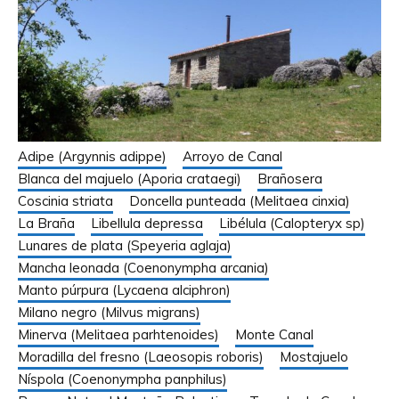
Adipe (Argynnis adippe)
Arroyo de Canal
Blanca del majuelo (Aporia crataegi)
Brañosera
Coscinia striata
Doncella punteada (Melitaea cinxia)
La Braña
Libellula depressa
Libélula (Calopteryx sp)
Lunares de plata (Speyeria aglaja)
Mancha leonada (Coenonympha arcania)
Manto púrpura (Lycaena alciphron)
Milano negro (Milvus migrans)
Minerva (Melitaea parhtenoides)
Monte Canal
Moradilla del fresno (Laeosopis roboris)
Mostajuelo
Níspola (Coenonympha panphilus)