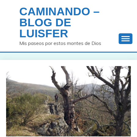
Saltar
CAMINANDO –
al
contenido
BLOG DE
LUISFER
Mis paseos por estos montes de Dios