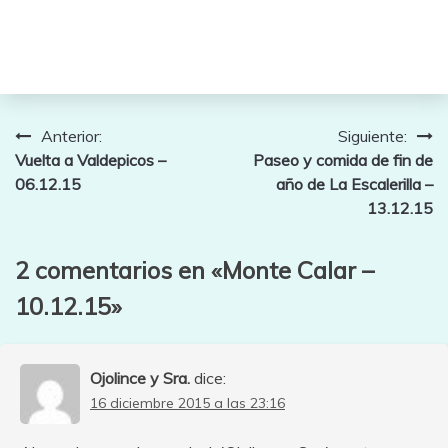
Navegación
Anterior:
Siguiente:
Vuelta a Valdepicos –
Paseo y comida de fin de
de
06.12.15
año de La Escalerilla –
entradas
13.12.15
2 comentarios en «
Monte Calar –
10.12.15
»
Ojolince y Sra.
dice:
16 diciembre 2015 a las 23:16