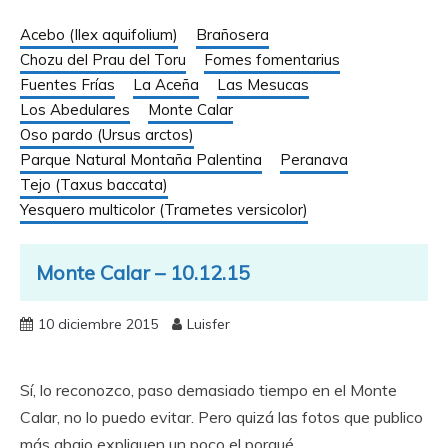
Acebo (Ilex aquifolium)
Brañosera
Chozu del Prau del Toru
Fomes fomentarius
Fuentes Frías
La Aceña
Las Mesucas
Los Abedulares
Monte Calar
Oso pardo (Ursus arctos)
Parque Natural Montaña Palentina
Peranava
Tejo (Taxus baccata)
Yesquero multicolor (Trametes versicolor)
Monte Calar – 10.12.15
10 diciembre 2015
Luisfer
Sí, lo reconozco, paso demasiado tiempo en el Monte
Calar, no lo puedo evitar. Pero quizá las fotos que publico
más abajo expliquen un poco el porqué.