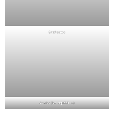
Brañosera
Acebo (Ilex aquifolium)