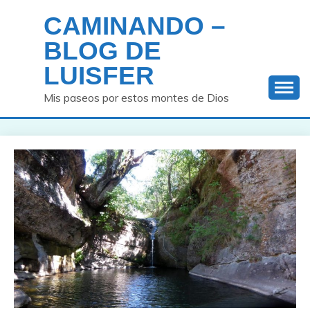
Saltar
CAMINANDO –
al
contenido
BLOG DE
LUISFER
Mis paseos por estos montes de Dios