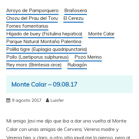
Arroyo de Pamporquero
Brañosera
Chozu del Prau del Toru
El Cerezu
Fomes fomentarius
Hígado de buey (Fistulina hepatica)
Monte Calar
Parque Natural Montaña Palentina
Polilla tigre (Euplagia quadripunctaria)
Pollo (Laetiporus sulphureus)
Pozo Merino
Rey moro (Brintesia circe)
Rubagón
Monte Calar – 09.08.17
9 agosto 2017
Luisfer
Mi amigo Javi me dijo que iba a dar una vuelta al Monte
Calar con unas amigas de Cervera, Verena madre y
Verena hija, y claro, a otro sitio igual me lo pienso, pero al