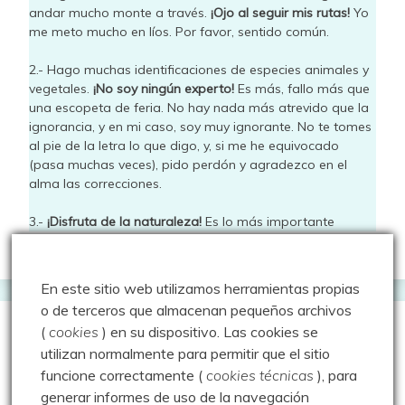
andar mucho monte a través.
¡Ojo al seguir mis rutas!
Yo
me meto mucho en líos. Por favor, sentido común.
2.- Hago muchas identificaciones de especies animales y
vegetales.
¡No soy ningún experto!
Es más, fallo más que
una escopeta de feria. No hay nada más atrevido que la
ignorancia, y en mi caso, soy muy ignorante. No te tomes
al pie de la letra lo que digo, y, si me he equivocado
(pasa muchas veces), pido perdón y agradezco en el
alma las correcciones.
3.-
¡Disfruta de la naturaleza!
Es lo más importante
En este sitio web utilizamos herramientas propias
o de terceros que almacenan pequeños archivos
(
cookies
) en su dispositivo.
Las cookies se
agosto 2026
utilizan normalmente para permitir que el sitio
funcione correctamente (
cookies técnicas
), para
L
M
X
J
V
S
D
generar informes de uso de la navegación