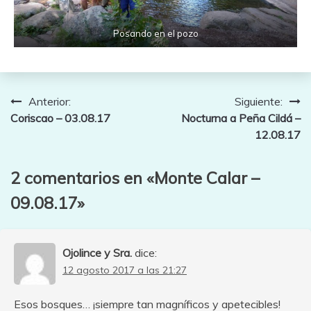
Posando en el pozo
Navegación
Anterior:
Siguiente:
Coriscao – 03.08.17
Nocturna a Peña Cildá –
de
12.08.17
entradas
2 comentarios en «
Monte Calar –
09.08.17
»
Ojolince y Sra.
dice:
12 agosto 2017 a las 21:27
Esos bosques… ¡siempre tan magníficos y apetecibles!