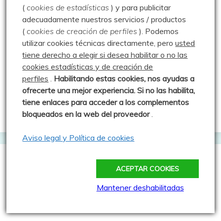
1
2
(
cookies de estadísticas
) y para publicitar
adecuadamente nuestros servicios / productos
3
4
5
6
7
8
9
(
cookies de creación de perfiles
).
Podemos
10
11
12
13
14
15
16
utilizar cookies técnicas directamente, pero
usted
17
18
19
20
21
22
23
tiene derecho a elegir si desea habilitar o no las
cookies estadísticas y de creación de
24
25
26
27
28
29
30
perfiles
.
Habilitando
estas co
okies, nos ayudas a
31
ofrecerte una mejor experiencia. Si no las habilita,
tiene enlaces para acceder a los complementos
« Jul
bloqueados en la web del proveedor
.
Aviso legal y Política de cookies
Rutas por fecha
ACEPTAR COOKIES
Mantener deshabilitadas
Rutas
por
fecha