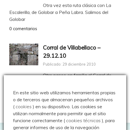
Otra vez esta ruta clásica con La
Escalerilla, de Golobar a Peña Labra. Salimos del
Golobar
0 comentarios
Corral de Villabellaco –
29.12.10
Publicado: 29 diciembre 2010
Otro paseo en familia al Corral de
Villabellaco, al que estamos cogiendo querencia.
Datos de la
En este sitio web utilizamos herramientas propias
0 comentarios
o de terceros que almacenan pequeños archivos
(
cookies
) en su dispositivo.
Las cookies se
utilizan normalmente para permitir que el sitio
funcione correctamente (
cookies técnicas
), para
generar informes de uso de la navegación