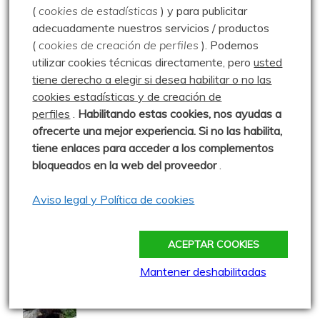
(
cookies de estadísticas
) y para publicitar
adecuadamente nuestros servicios / productos
(
cookies de creación de perfiles
).
Podemos
Entradas más vistas
utilizar cookies técnicas directamente, pero
usted
tiene derecho a elegir si desea habilitar o no las
Los Chozos de Villafría y más – 15.08.19
cookies estadísticas y de creación de
perfiles
.
Habilitando
estas co
okies, nos ayudas a
ofrecerte una mejor experiencia. Si no las habilita,
Escalada – Orbaneja del Castillo –
tiene enlaces para acceder a los complementos
Escalada – 16.08.17
bloqueados en la web del proveedor
.
Aviso legal y Política de cookies
Enredando por la Pedrosa – 14.07.20
ACEPTAR COOKIES
Mantener deshabilitadas
Pozos de Fuentes Carrionas – 25.08.20