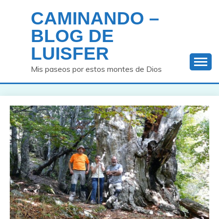
Saltar
CAMINANDO –
al
contenido
BLOG DE
LUISFER
Mis paseos por estos montes de Dios