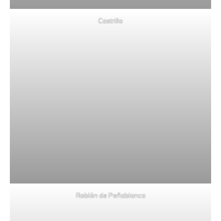
Castrillo
Roblón de Peñablanca