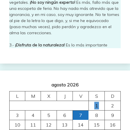
vegetales.
¡No soy ningún experto!
Es más, fallo más que
una escopeta de feria. No hay nada más atrevido que la
ignorancia, y en mi caso, soy muy ignorante. No te tomes
al pie de la letra lo que digo, y, si me he equivocado
(pasa muchas veces), pido perdón y agradezco en el
alma las correcciones.
3.-
¡Disfruta de la naturaleza!
Es lo más importante
agosto 2026
L
M
X
J
V
S
D
1
2
3
4
5
6
7
8
9
10
11
12
13
14
15
16