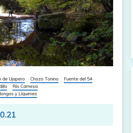
 de Ujapero
Chozo Tonino
Fuente del 54
illo
Río Camesa
Hongos y Líquenes
10.21