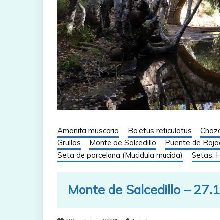
Amanita muscaria
Boletus reticulatus
Chozo
Grullos
Monte de Salcedillo
Puente de Rojad
Seta de porcelana (Mucidula mucida)
Setas, 
Monte de Salcedillo – 27.