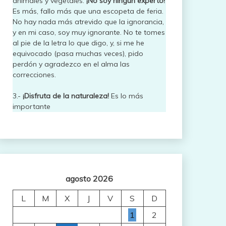
animales y vegetales.
¡No soy ningún experto!
Es más, fallo más que una escopeta de feria.
No hay nada más atrevido que la ignorancia,
y en mi caso, soy muy ignorante. No te tomes
al pie de la letra lo que digo, y, si me he
equivocado (pasa muchas veces), pido
perdón y agradezco en el alma las
correcciones.
3.-
¡Disfruta de la naturaleza!
Es lo más
importante
agosto 2026
L
M
X
J
V
S
D
1
2