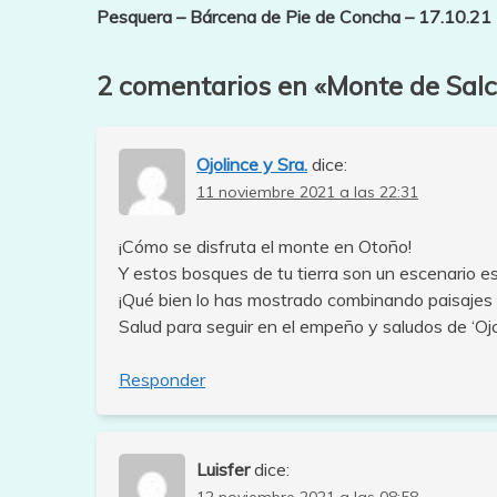
de
mucida)
Salcedillo
las
amarilla,
este
punto
cresta
colores
fotos
menos
Pesquera – Bárcena de Pie de Concha – 17.10.21
de
Ujapero
perspectivas
como
monte
de
del
de
el
Peña
otoño
un
entradas
2 comentarios en «
Monte de Salc
Curavacas
Ensillada
juntos
kilómetro
Ojolince y Sra.
dice:
11 noviembre 2021 a las 22:31
¡Cómo se disfruta el monte en Otoño!
Y estos bosques de tu tierra son un escenario es
¡Qué bien lo has mostrado combinando paisajes y
Salud para seguir en el empeño y saludos de ‘Ojol
Responder
Luisfer
dice: