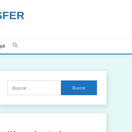
SFER
gal
Buscar: