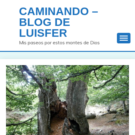
Saltar
CAMINANDO –
al
contenido
BLOG DE
LUISFER
Mis paseos por estos montes de Dios