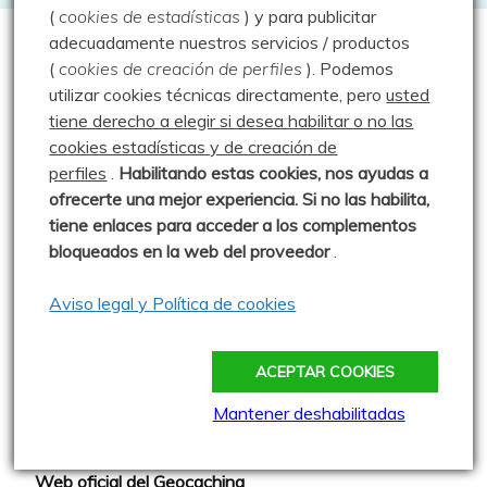
(
cookies de estadísticas
) y para publicitar
adecuadamente nuestros servicios / productos
Geocacheando
(
cookies de creación de perfiles
).
Podemos
utilizar cookies técnicas directamente, pero
usted
tiene derecho a elegir si desea habilitar o no las
Aire libre y tecnología
cookies estadísticas y de creación de
Cache Face
perfiles
.
Habilitando
estas co
okies, nos ayudas a
ofrecerte una mejor experiencia. Si no las habilita,
Comepiedras geocaching blog
tiene enlaces para acceder a los complementos
Geoardilla
bloqueados en la web del proveedor
.
Geocaching portugués
Aviso legal y Política de cookies
Geocaching Spain
Geocaching Valladolid
ACEPTAR COOKIES
Trushoo Team
Mantener deshabilitadas
Vacaché: Las rutas de MJ y Javi
Web oficial del Geocaching