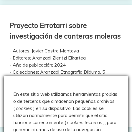
Proyecto Errotarri sobre
investigación de canteras moleras
- Autores: Javier Castro Montoya
- Editores: Aranzadi Zientzi Eikartea
- Año de publicación: 2024
- Colecciones: Aranzadi Etnografia Bilduma, 5
- País: España
- Idioma: español
- ISBN: 978-84-10192-01-0
En este sitio web utilizamos herramientas propias
o de terceros que almacenan pequeños archivos
Descarga el libro
(
cookies
) en su dispositivo.
Las cookies se
utilizan normalmente para permitir que el sitio
funcione correctamente (
cookies técnicas
), para
generar informes de uso de la navegación