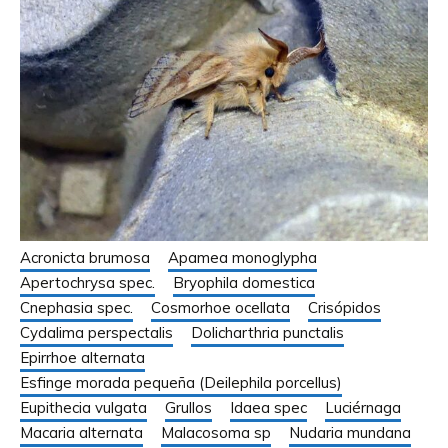
Acronicta brumosa
Apamea monoglypha
Apertochrysa spec.
Bryophila domestica
Cnephasia spec.
Cosmorhoe ocellata
Crisópidos
Cydalima perspectalis
Dolicharthria punctalis
Epirrhoe alternata
Esfinge morada pequeña (Deilephila porcellus)
Eupithecia vulgata
Grullos
Idaea spec
Luciérnaga
Macaria alternata
Malacosoma sp
Nudaria mundana