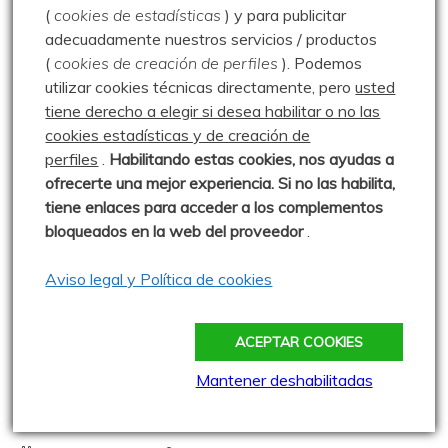
(
cookies de estadísticas
) y para publicitar
adecuadamente nuestros servicios / productos
(
cookies de creación de perfiles
).
Podemos
utilizar cookies técnicas directamente, pero
usted
tiene derecho a elegir si desea habilitar o no las
cookies estadísticas y de creación de
perfiles
.
Habilitando
estas co
okies, nos ayudas a
ofrecerte una mejor experiencia. Si no las habilita,
tiene enlaces para acceder a los complementos
bloqueados en la web del proveedor
.
Aviso legal y Política de cookies
Barruelo de Santullán
Cuesta Labra
Grullos
La Collada
Monte de Salcedillo
ACEPTAR COOKIES
Parque Natural Montaña Palentina
Peña Rubia
Salcedillo
Mantener deshabilitadas
Peña Rubia y Cuesta Labra – 08.12.11