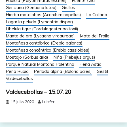
Fabiola (Polyommatus escheri)
Fuente Ana
Genciana (Gentiana lutea)
Grullos
Hierba matalobos (Aconitum napellus)
La Collada
Lagarta peluda (Lymantria dispar)
Libelula tigre (Cordulegaster boltonii)
Manto de oro (Lycaena virgaureae)
Mata del Fraile
Montañesa cantábrica (Erebia palarica)
Montañesa concéntrica (Erebia cassioides)
Mostajo (Sorbus aria)
Niña (Plebejus argus)
Parque Natural Montaña Palentina
Peña Astía
Peña Rubia
Perlada alpina (Boloria pales)
Sestil
Valdecebollas
Valdecebollas – 15.07.20
15 julio 2020
Luisfer