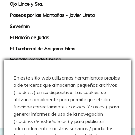
Ojo Lince y Sra.
Paseos por las Montañas - Javier Ureta
Severinín
El Balcón de Judas
El Tumbarral de Avigamo Films
Gonzalo Alcalde Crespo
Mis 2miles Palentinos y otras historias
En este sitio web utilizamos herramientas propias
Montaña en libertad
o de terceros que almacenan pequeños archivos
(
cookies
) en su dispositivo.
Las cookies se
Rutas y excursiones con niños
utilizan normalmente para permitir que el sitio
Valdeolea. Río Camesa, la vía azul
funcione correctamente (
cookies técnicas
), para
generar informes de uso de la navegación
Aprendiz de sueños
(
cookies de estadísticas
) y para publicitar
adecuadamente nuestros servicios / productos