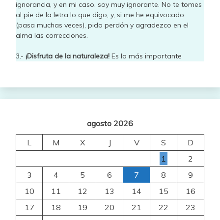
ignorancia, y en mi caso, soy muy ignorante. No te tomes
al pie de la letra lo que digo, y, si me he equivocado
(pasa muchas veces), pido perdón y agradezco en el
alma las correcciones.
3.-
¡Disfruta de la naturaleza!
Es lo más importante
agosto 2026
L
M
X
J
V
S
D
1
2
3
4
5
6
7
8
9
10
11
12
13
14
15
16
17
18
19
20
21
22
23