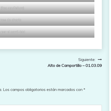
(Ilex aquifolium)
mos de charla
por el carril-bici
Siguiente:
Alto de Camportillo – 01.03.09
a.
Los campos obligatorios están marcados con
*