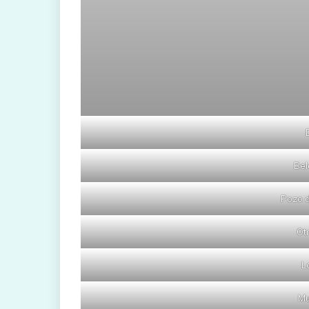
Bel
Pozo d
Ot
L
Mu