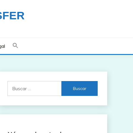
SFER
gal
Buscar: