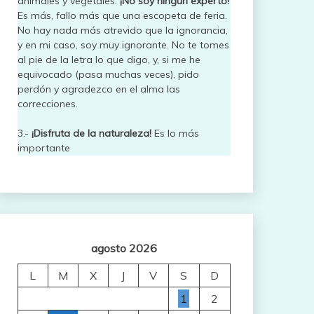
animales y vegetales.
¡No soy ningún experto!
Es más, fallo más que una escopeta de feria.
No hay nada más atrevido que la ignorancia,
y en mi caso, soy muy ignorante. No te tomes
al pie de la letra lo que digo, y, si me he
equivocado (pasa muchas veces), pido
perdón y agradezco en el alma las
correcciones.
3.-
¡Disfruta de la naturaleza!
Es lo más
importante
agosto 2026
L
M
X
J
V
S
D
1
2