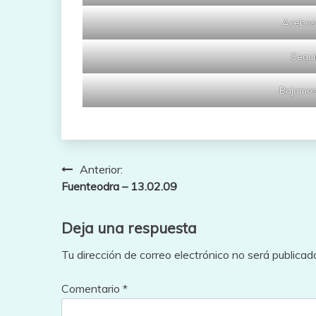
Acebos 
Segui
Bajamos 
Navegación
Anterior:
Fuenteodra – 13.02.09
de
entradas
Deja una respuesta
Tu dirección de correo electrónico no será publicad
Comentario
*