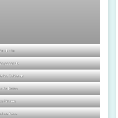
De charla
én posando
e las Calderas
ra de Belén
os Pilones
chas fotos