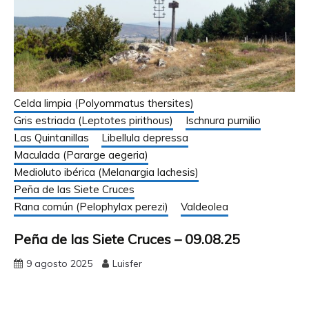
Celda limpia (Polyommatus thersites)
Gris estriada (Leptotes pirithous)
Ischnura pumilio
Las Quintanillas
Libellula depressa
Maculada (Pararge aegeria)
Medioluto ibérica (Melanargia lachesis)
Peña de las Siete Cruces
Rana común (Pelophylax perezi)
Valdeolea
Peña de las Siete Cruces – 09.08.25
9 agosto 2025
Luisfer