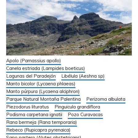
Apolo (Parnassius apollo)
Canela estriada (Lampides boeticus)
Lagunas del Paradejón
Libélula (Aeshna sp)
Manto bicolor (Lycaena phlaeas)
Manto púrpura (Lycaena alciphron)
Parque Natural Montaña Palentina
Perizoma albulata
Piezodorus lituratus
Pinguicula grandiflora
Podisma carpetana ignatii
Pozo Curavacas
Rana bermeja (Rana temporaria)
Rebeco (Rupicapra pyrenaica)
Sapo partero (Alytes obstetricans)