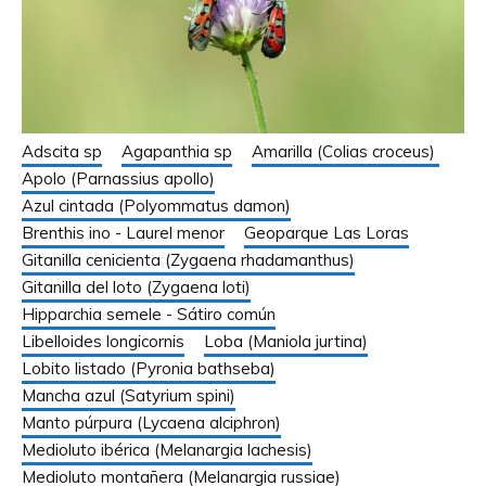
Adscita sp
Agapanthia sp
Amarilla (Colias croceus)
Apolo (Parnassius apollo)
Azul cintada (Polyommatus damon)
Brenthis ino - Laurel menor
Geoparque Las Loras
Gitanilla cenicienta (Zygaena rhadamanthus)
Gitanilla del loto (Zygaena loti)
Hipparchia semele - Sátiro común
Libelloides longicornis
Loba (Maniola jurtina)
Lobito listado (Pyronia bathseba)
Mancha azul (Satyrium spini)
Manto púrpura (Lycaena alciphron)
Medioluto ibérica (Melanargia lachesis)
Medioluto montañera (Melanargia russiae)