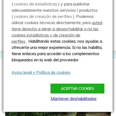
(
cookies de estadísticas
) y para publicitar
Peña de la Ulaña
Scotopteryx mucronata
adecuadamente nuestros servicios / productos
Sofía (Issoria lathonia)
(
cookies de creación de perfiles
).
Podemos
Historia y Ulaña – 07.06.25
utilizar cookies técnicas directamente, pero
usted
tiene derecho a elegir si desea habilitar o no las
7 junio 2025
Luisfer
cookies estadísticas y de creación de
perfiles
.
Habilitando
estas co
okies, nos ayudas a
ofrecerte una mejor experiencia. Si no las habilita,
tiene enlaces para acceder a los complementos
bloqueados en la web del proveedor
.
Aviso legal y Política de cookies
ACEPTAR COOKIES
Mantener deshabilitadas