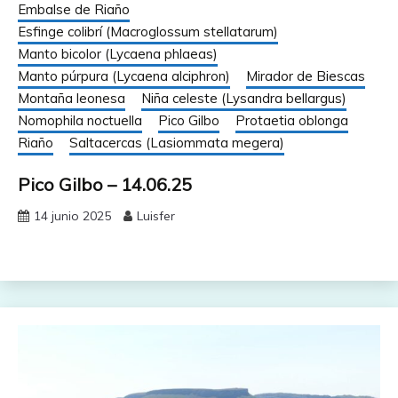
Embalse de Riaño
Esfinge colibrí (Macroglossum stellatarum)
Manto bicolor (Lycaena phlaeas)
Manto púrpura (Lycaena alciphron)
Mirador de Biescas
Montaña leonesa
Niña celeste (Lysandra bellargus)
Nomophila noctuella
Pico Gilbo
Protaetia oblonga
Riaño
Saltacercas (Lasiommata megera)
Pico Gilbo – 14.06.25
14 junio 2025
Luisfer