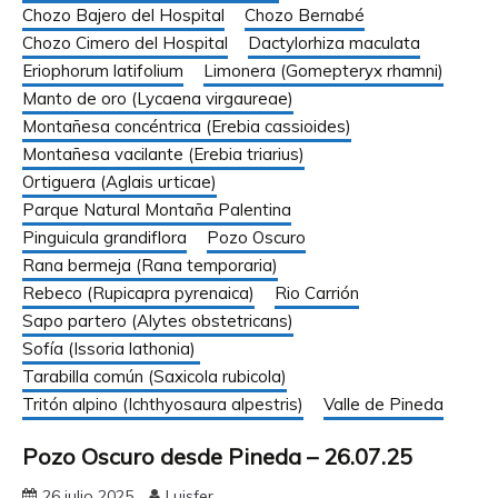
Chozo Bajero del Hospital
Chozo Bernabé
Chozo Cimero del Hospital
Dactylorhiza maculata
Eriophorum latifolium
Limonera (Gomepteryx rhamni)
Manto de oro (Lycaena virgaureae)
Montañesa concéntrica (Erebia cassioides)
Montañesa vacilante (Erebia triarius)
Ortiguera (Aglais urticae)
Parque Natural Montaña Palentina
Pinguicula grandiflora
Pozo Oscuro
Rana bermeja (Rana temporaria)
Rebeco (Rupicapra pyrenaica)
Rio Carrión
Sapo partero (Alytes obstetricans)
Sofía (Issoria lathonia)
Tarabilla común (Saxicola rubicola)
Tritón alpino (Ichthyosaura alpestris)
Valle de Pineda
Pozo Oscuro desde Pineda – 26.07.25
26 julio 2025
Luisfer