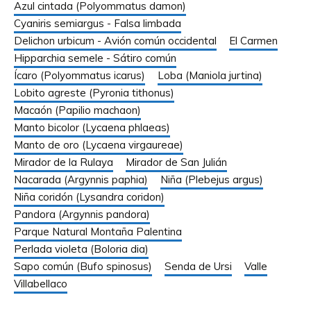
Azul cintada (Polyommatus damon)
Cyaniris semiargus - Falsa limbada
Delichon urbicum - Avión común occidental
El Carmen
Hipparchia semele - Sátiro común
Ícaro (Polyommatus icarus)
Loba (Maniola jurtina)
Lobito agreste (Pyronia tithonus)
Macaón (Papilio machaon)
Manto bicolor (Lycaena phlaeas)
Manto de oro (Lycaena virgaureae)
Mirador de la Rulaya
Mirador de San Julián
Nacarada (Argynnis paphia)
Niña (Plebejus argus)
Niña coridón (Lysandra coridon)
Pandora (Argynnis pandora)
Parque Natural Montaña Palentina
Perlada violeta (Boloria dia)
Sapo común (Bufo spinosus)
Senda de Ursi
Valle
Villabellaco