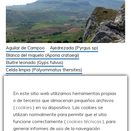
Aguilar de Campoo
Ajedrezada (Pyrgus sp)
Blanca del majuelo (Aporia crataegi)
Buitre leonado (Gyps fulvus)
Celda limpia (Polyommatus thersites)
Centaurea lagascana
Doncella española (Euphydryas desfontainii)
Doncella punteada (Melitaea cinxia)
Epirrhoe alternata
En este sitio web utilizamos herramientas propias
Esfinge colibrí (Macroglossum stellatarum)
o de terceros que almacenan pequeños archivos
Geoparque Las Loras
Himantoglossum hircinum
(
cookies
) en su dispositivo.
Las cookies se
Jordanita sp.
Libelloides hispanicus
utilizan normalmente para permitir que el sitio
Niña celeste (Lysandra bellargus)
funcione correctamente (
cookies técnicas
), para
generar informes de uso de la navegación
Niña turquesa (Polyommatus dorylas)