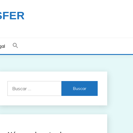
SFER
gal
Buscar: