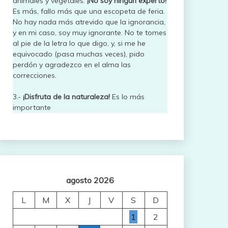
animales y vegetales.
¡No soy ningún experto!
Es más, fallo más que una escopeta de feria.
No hay nada más atrevido que la ignorancia,
y en mi caso, soy muy ignorante. No te tomes
al pie de la letra lo que digo, y, si me he
equivocado (pasa muchas veces), pido
perdón y agradezco en el alma las
correcciones.
3.-
¡Disfruta de la naturaleza!
Es lo más
importante
agosto 2026
L
M
X
J
V
S
D
1
2