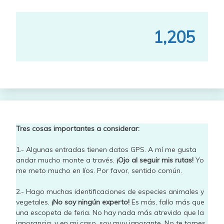
1,205
Tres cosas importantes a considerar:
1.- Algunas entradas tienen datos GPS. A mí me gusta
andar mucho monte a través.
¡Ojo al seguir mis rutas!
Yo
me meto mucho en líos. Por favor, sentido común.
2.- Hago muchas identificaciones de especies animales y
vegetales.
¡No soy ningún experto!
Es más, fallo más que
una escopeta de feria. No hay nada más atrevido que la
ignorancia, y en mi caso, soy muy ignorante. No te tomes