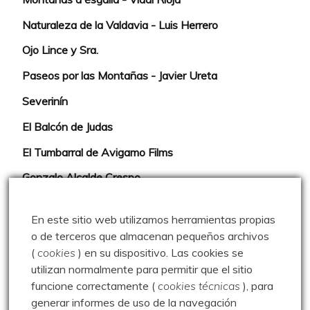
Naturaleza de la Valdavia - Luis Herrero
Ojo Lince y Sra.
Paseos por las Montañas - Javier Ureta
Severinín
El Balcón de Judas
El Tumbarral de Avigamo Films
Gonzalo Alcalde Crespo
Mis 2miles Palentinos y otras historias
En este sitio web utilizamos herramientas propias
Montaña en libertad
o de terceros que almacenan pequeños archivos
(
cookies
) en su dispositivo.
Las cookies se
Rutas y excursiones con niños
utilizan normalmente para permitir que el sitio
Valdeolea. Río Camesa, la vía azul
funcione correctamente (
cookies técnicas
), para
generar informes de uso de la navegación
Aprendiz de sueños