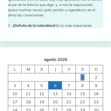
al pie de la letra lo que digo, y, si me he equivocado
(pasa muchas veces), pido perdón y agradezco en el
alma las correcciones.
3.-
¡Disfruta de la naturaleza!
Es lo más importante
agosto 2026
L
M
X
J
V
S
D
1
2
3
4
5
6
7
8
9
10
11
12
13
14
15
16
17
18
19
20
21
22
23
24
25
26
27
28
29
30