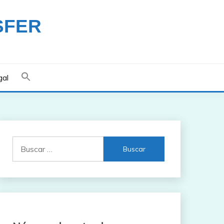
SFER
gal
Buscar: