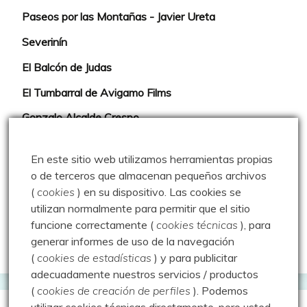
Paseos por las Montañas - Javier Ureta
Severinín
El Balcón de Judas
El Tumbarral de Avigamo Films
Gonzalo Alcalde Crespo
Mis 2miles Palentinos y otras historias
En este sitio web utilizamos herramientas propias
Montaña en libertad
o de terceros que almacenan pequeños archivos
(
cookies
) en su dispositivo.
Las cookies se
Rutas y excursiones con niños
utilizan normalmente para permitir que el sitio
Valdeolea. Río Camesa, la vía azul
funcione correctamente (
cookies técnicas
), para
generar informes de uso de la navegación
Aprendiz de sueños
(
cookies de estadísticas
) y para publicitar
adecuadamente nuestros servicios / productos
(
cookies de creación de perfiles
).
Podemos