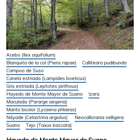
Acebo (Ilex aquifolium)
Blanquita de la col (Pieris rapae)
Calliteara pudibunda
Campoo de Suso
Canela estriada (Lampides boeticus)
Gris estriada (Leptotes pirithous)
Hayedo de Monte Mayor de Suano
Izara
Maculada (Pararge aegeria)
Manto bicolor (Lycaena phlaeas)
Náyade (Celastrina argiolus)
Neocallicrania selligera
Suano
Tejo (Taxus baccata)
Hayedo de Monte Mayor de Suano –