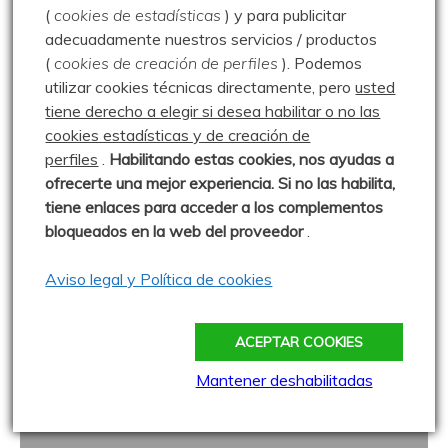
(
cookies de estadísticas
) y para publicitar
adecuadamente nuestros servicios / productos
(
cookies de creación de perfiles
).
Podemos
utilizar cookies técnicas directamente, pero
usted
Vimos unas polillas muy pequeñas con las antenas muy
tiene derecho a elegir si desea habilitar o no las
largas. Adela reaumurella.
cookies estadísticas y de creación de
perfiles
.
Habilitando
estas co
okies, nos ayudas a
ofrecerte una mejor experiencia. Si no las habilita,
tiene enlaces para acceder a los complementos
bloqueados en la web del proveedor
.
Aviso legal y Política de cookies
ACEPTAR COOKIES
Mantener deshabilitadas