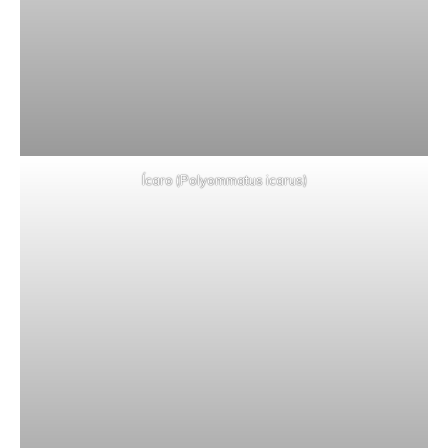
Ícaro (Polyommatus icarus)