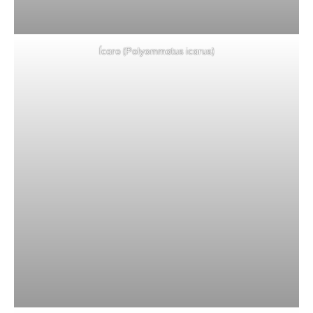
Ícaro (Polyommatus icarus)