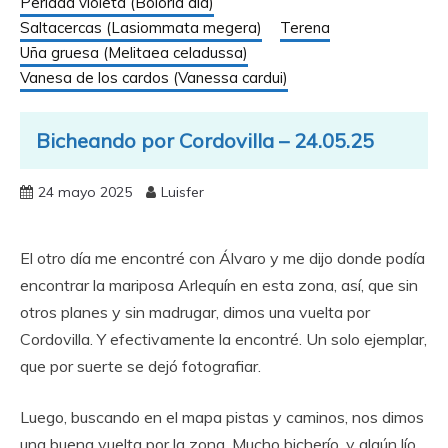
Perlada violeta (Boloria dia)
Saltacercas (Lasiommata megera)
Terena
Uña gruesa (Melitaea celadussa)
Vanesa de los cardos (Vanessa cardui)
Bicheando por Cordovilla – 24.05.25
24 mayo 2025
Luisfer
El otro día me encontré con Álvaro y me dijo donde podía
encontrar la mariposa Arlequín en esta zona, así, que sin
otros planes y sin madrugar, dimos una vuelta por
Cordovilla. Y efectivamente la encontré. Un solo ejemplar,
que por suerte se dejó fotografiar.
Luego, buscando en el mapa pistas y caminos, nos dimos
una buena vuelta por la zona. Mucho bicherío, y algún lío