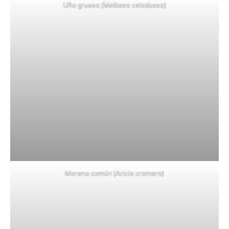
Uña gruesa (Melitaea celadussa)
Morena común (Aricia cramera)