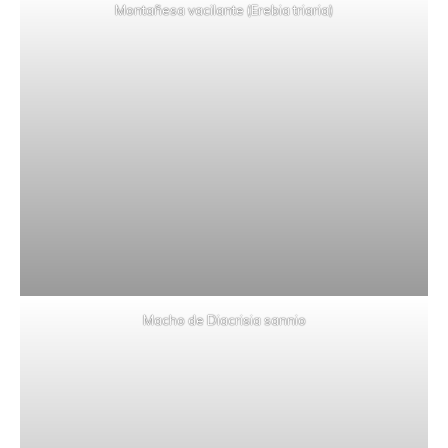
Montañesa vacilante (Erebia triaria)
Macho de Diacrisia sannio