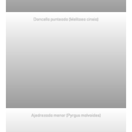
Doncella punteada (Melitaea cinxia)
Ajedrezada menor (Pyrgus malvoides)