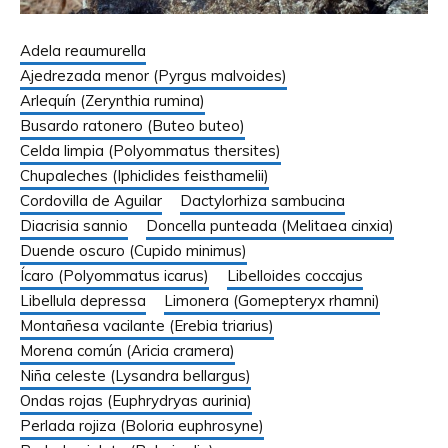
Adela reaumurella
Ajedrezada menor (Pyrgus malvoides)
Arlequín (Zerynthia rumina)
Busardo ratonero (Buteo buteo)
Celda limpia (Polyommatus thersites)
Chupaleches (Iphiclides feisthamelii)
Cordovilla de Aguilar
Dactylorhiza sambucina
Diacrisia sannio
Doncella punteada (Melitaea cinxia)
Duende oscuro (Cupido minimus)
Ícaro (Polyommatus icarus)
Libelloides coccajus
Libellula depressa
Limonera (Gomepteryx rhamni)
Montañesa vacilante (Erebia triarius)
Morena común (Aricia cramera)
Niña celeste (Lysandra bellargus)
Ondas rojas (Euphrydryas aurinia)
Perlada rojiza (Boloria euphrosyne)