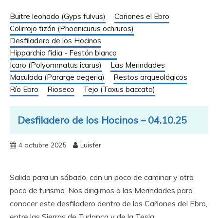
Buitre leonado (Gyps fulvus)
Cañones el Ebro
Colirrojo tizón (Phoenicurus ochruros)
Desfiladero de los Hocinos
Hipparchia fidia - Festón blanco
Ícaro (Polyommatus icarus)
Las Merindades
Maculada (Pararge aegeria)
Restos arqueológicos
Río Ebro
Rioseco
Tejo (Taxus baccata)
Desfiladero de los Hocinos – 04.10.25
4 octubre 2025
Luisfer
Salida para un sábado, con un poco de caminar y otro
poco de turismo. Nos dirigimos a las Merindades para
conocer este desfiladero dentro de los Cañones del Ebro,
entre las Sierras de Tudanca y de la Tesla.