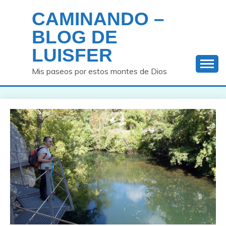
Saltar
CAMINANDO –
al
contenido
BLOG DE
LUISFER
Mis paseos por estos montes de Dios