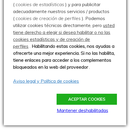
(
cookies de estadísticas
) y para publicitar
Vuelta al Cueto de Comunales
adecuadamente nuestros servicios / productos
– 17.02.24
(
cookies de creación de perfiles
).
Podemos
Publicado: 17 febrero 2024
utilizar cookies técnicas directamente, pero
usted
tiene derecho a elegir si desea habilitar o no las
Aprovechando el buen tiempo,
cookies estadísticas y de creación de
decidimos dar una vuelta al Cueto de Comunales, para
perfiles
.
Habilitando
estas co
okies, nos ayudas a
empezar a hacer
ofrecerte una mejor experiencia. Si no las habilita,
0 comentarios
tiene enlaces para acceder a los complementos
bloqueados en la web del proveedor
.
De Salinas a Barrio Santa
Aviso legal y Política de cookies
María – 30.04.08
Publicado: 30 abril 2008
ACEPTAR COOKIES
Paseo primaveral por el robledal del
Vallejo de las Rozas, que nos lleva desde Salinas de
Mantener deshabilitadas
0 comentarios