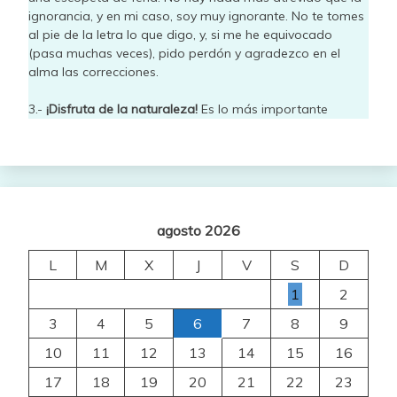
ignorancia, y en mi caso, soy muy ignorante. No te tomes
al pie de la letra lo que digo, y, si me he equivocado
(pasa muchas veces), pido perdón y agradezco en el
alma las correcciones.
3.-
¡Disfruta de la naturaleza!
Es lo más importante
agosto 2026
L
M
X
J
V
S
D
1
2
3
4
5
6
7
8
9
10
11
12
13
14
15
16
17
18
19
20
21
22
23