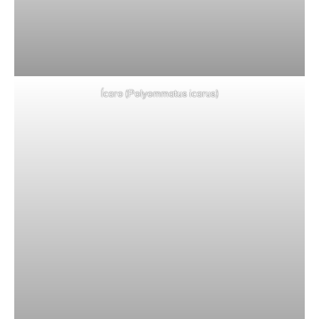
Ícaro (Polyommatus icarus)