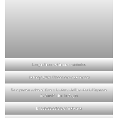
Los jardines están bien cuidados
Colirrojo tizón (Phoenicurus ochruros)
Otro puente sobre el Ebro a la altura del Eremitorio Rupestre
de San Pedro de Argés
La subida está bien indicada