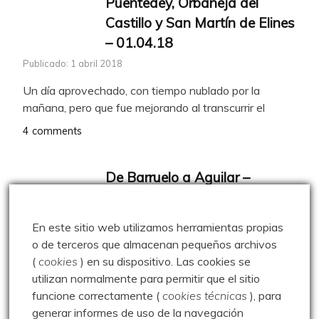
Puentedey, Orbaneja del
Castillo y San Martín de Elines
– 01.04.18
Publicado: 1 abril 2018
Un día aprovechado, con tiempo nublado por la
mañana, pero que fue mejorando al transcurrir el
4 comments
De Barruelo a Aguilar –
22.09.20
Publicado: 22 septiembre 2020
En este sitio web utilizamos herramientas propias
o de terceros que almacenan pequeños archivos
Otro paseo repetido en este blog, la
(
cookies
) en su dispositivo.
Las cookies se
travesía de Barruelo a Aguilar por las Lastras, camino
utilizan normalmente para permitir que el sitio
0 comentarios
funcione correctamente (
cookies técnicas
), para
generar informes de uso de la navegación