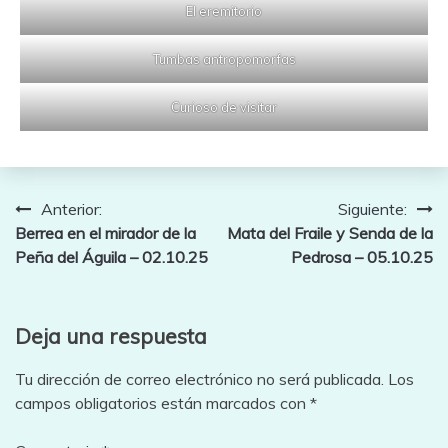
El eremitorio
Tumbas antropomorfas
Curioso de visitar
Navegación
Anterior:
Siguiente:
Berrea en el mirador de la
Mata del Fraile y Senda de la
de
Peña del Águila – 02.10.25
Pedrosa – 05.10.25
entradas
Deja una respuesta
Tu dirección de correo electrónico no será publicada.
Los
campos obligatorios están marcados con
*