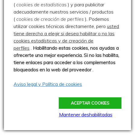
(
cookies de estadísticas
) y para publicitar
Barruelo de Santullán
adecuadamente nuestros servicios / productos
Club de Montaña la Escalerilla
(
cookies de creación de perfiles
).
Podemos
utilizar cookies técnicas directamente, pero
usted
Cronoescalada TORREÓN Carrera Vertical
tiene derecho a elegir si desea habilitar o no las
Más madera - El blog de Rober
cookies estadísticas y de creación de
perfiles
.
Habilitando
estas co
okies, nos ayudas a
Montañas a esgalla - Vidal Rioja
ofrecerte una mejor experiencia. Si no las habilita,
Naturaleza de la Valdavia - Luis Herrero
tiene enlaces para acceder a los complementos
bloqueados en la web del proveedor
.
Ojo Lince y Sra.
Paseos por las Montañas - Javier Ureta
Aviso legal y Política de cookies
Severinín
ACEPTAR COOKIES
El Balcón de Judas
Mantener deshabilitadas
El Tumbarral de Avigamo Films
Gonzalo Alcalde Crespo