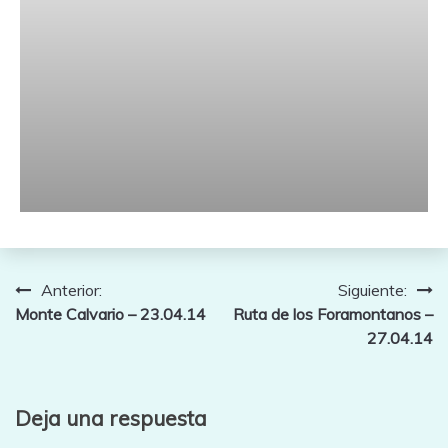
Navegación
Anterior:
Siguiente:
Monte Calvario – 23.04.14
Ruta de los Foramontanos –
de
27.04.14
entradas
Deja una respuesta