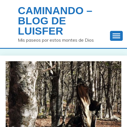
Saltar
CAMINANDO –
al
contenido
BLOG DE
LUISFER
Mis paseos por estos montes de Dios