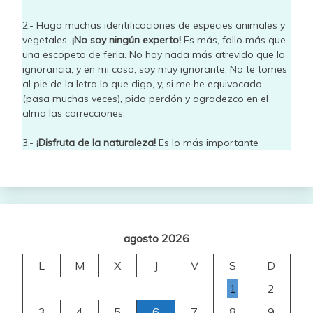
2.- Hago muchas identificaciones de especies animales y
vegetales.
¡No soy ningún experto!
Es más, fallo más que
una escopeta de feria. No hay nada más atrevido que la
ignorancia, y en mi caso, soy muy ignorante. No te tomes
al pie de la letra lo que digo, y, si me he equivocado
(pasa muchas veces), pido perdón y agradezco en el
alma las correcciones.
3.-
¡Disfruta de la naturaleza!
Es lo más importante
agosto 2026
L
M
X
J
V
S
D
1
2
3
4
5
6
7
8
9