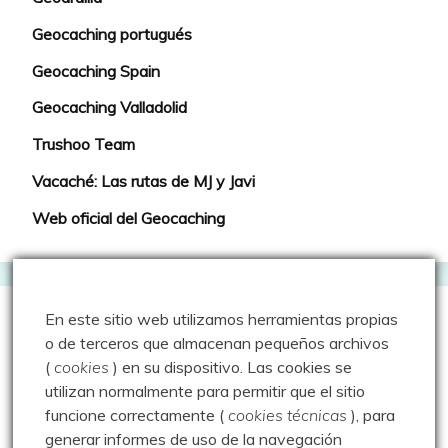
Geocaching portugués
Geocaching Spain
Geocaching Valladolid
Trushoo Team
Vacaché: Las rutas de MJ y Javi
Web oficial del Geocaching
En este sitio web utilizamos herramientas propias
Webs que cotilleo
o de terceros que almacenan pequeños archivos
(
cookies
) en su dispositivo.
Las cookies se
Sparrou - Juegos sobre naturaleza
utilizan normalmente para permitir que el sitio
funcione correctamente (
cookies técnicas
), para
Asociación Cultural "Peña Ruz"
generar informes de uso de la navegación