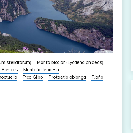
sum stellatarum)
Manto bicolor (Lycaena phlaeas)
e Biescas
Montaña leonesa
octuella
Pico Gilbo
Protaetia oblonga
Riaño