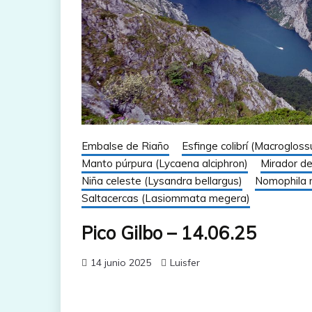
Embalse de Riaño
Esfinge colibrí (Macroglos
Manto púrpura (Lycaena alciphron)
Mirador d
Niña celeste (Lysandra bellargus)
Nomophila n
Saltacercas (Lasiommata megera)
Pico Gilbo – 14.06.25
14 junio 2025
Luisfer