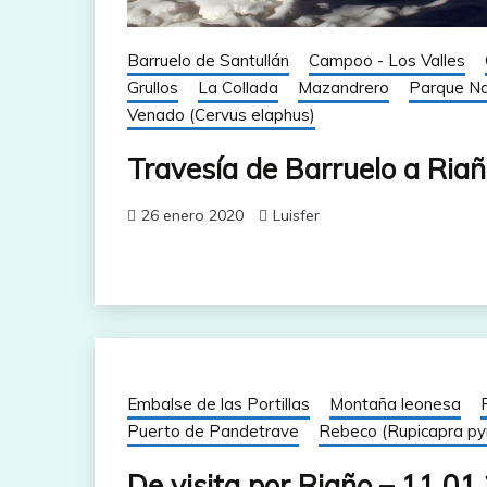
Barruelo de Santullán
Campoo - Los Valles
Grullos
La Collada
Mazandrero
Parque Na
Venado (Cervus elaphus)
Travesía de Barruelo a Ria
26 enero 2020
Luisfer
Embalse de las Portillas
Montaña leonesa
Puerto de Pandetrave
Rebeco (Rupicapra py
De visita por Riaño – 11.01