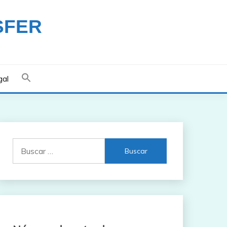
SFER
gal
Buscar: