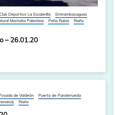
Club Deportivo La Escalerilla
Emtrambasaguas
tural Montaña Palentina
Peña Rubia
Riaño
ño – 26.01.20
Posada de Valdeón
Puerto de Panderrueda
renaica)
Riaño
.20