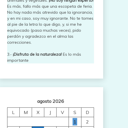
animales y vegetales.
¡No soy ningún experto!
Es más, fallo más que una escopeta de feria.
No hay nada más atrevido que la ignorancia,
y en mi caso, soy muy ignorante. No te tomes
al pie de la letra lo que digo, y, si me he
equivocado (pasa muchas veces), pido
perdón y agradezco en el alma las
correcciones.
3.-
¡Disfruta de la naturaleza!
Es lo más
importante
agosto 2026
L
M
X
J
V
S
D
1
2