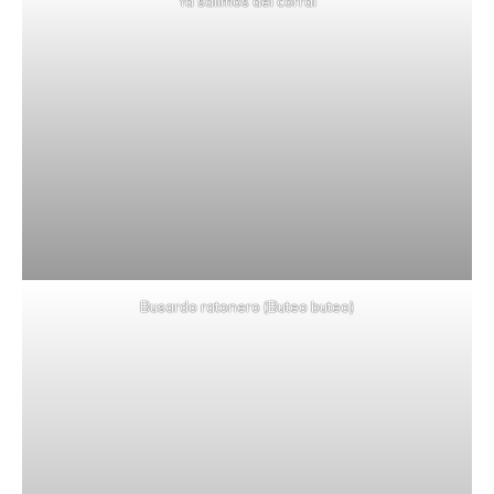
Ya salimos del corral
Busardo ratonero (Buteo buteo)