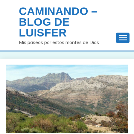
Saltar
CAMINANDO –
al
contenido
BLOG DE
LUISFER
Mis paseos por estos montes de Dios