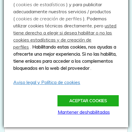
Navegación
Anterior:
Siguiente:
(
cookies de estadísticas
) y para publicitar
Mata del Fraile y Senda de la
Hayedo de las Ilces –
adecuadamente nuestros servicios / productos
de
Pedrosa – 05.10.25
11.10.25
(
cookies de creación de perfiles
).
Podemos
entradas
utilizar cookies técnicas directamente, pero
usted
tiene derecho a elegir si desea habilitar o no las
Deja una respuesta
cookies estadísticas y de creación de
perfiles
.
Habilitando
estas co
okies, nos ayudas a
Tu dirección de correo electrónico no será publicada.
Los
ofrecerte una mejor experiencia. Si no las habilita,
campos obligatorios están marcados con
*
tiene enlaces para acceder a los complementos
bloqueados en la web del proveedor
.
Comentario
*
Aviso legal y Política de cookies
ACEPTAR COOKIES
Mantener deshabilitadas